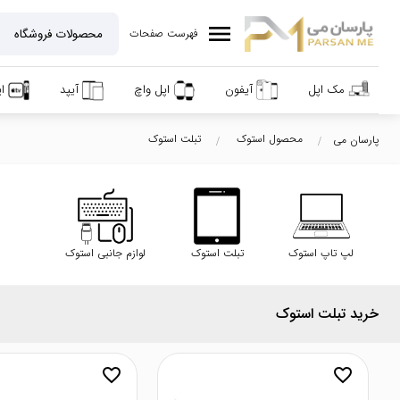
menu
فهرست صفحات
مک اپل
آیفون
اپل واچ
آیپد
ا
محصول استوک
تبلت استوک
پارسان می
لپ تاپ استوک
تبلت استوک
لوازم جانبی استوک
خرید تبلت استوک
favorite_border
favorite_border