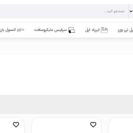
پل تی وی
ایرپاد اپل
سرفیس مایکروسافت
کنسول باز
favorite_border
favorite_border