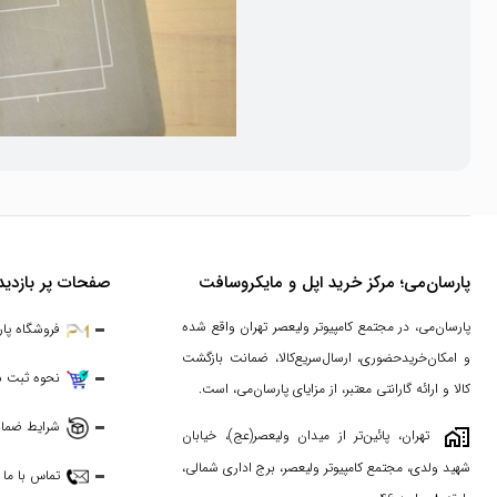
مزایای خرید تبلت‌های کارکرده برندهای معتبر
1. کیفیت ساخت بالا:
تبلت‌های اپل و مایکروسافت به دلیل کیفیت ساخت و
پارسان‌می؛ مرکز خرید اپل و مایکروسافت
صفحات پر بازدید
2. صرفه‌جویی در هزینه:
خرید تبلت‌های کارکرده می‌تواند 30 تا 50 درصد هزینه‌ها را کاهش دهد، بدون اینکه کیفیت کارکرد دستگاه به شدت کاهش یابد.
پارسان‌می، در مجتمع کامپیوتر ولیعصر تهران واقع شده
فروشگاه پا
و امکان‌خریدحضوری، ارسال‌سریع‌کالا، ضمانت بازگشت
3. پشتیبانی نرم‌افزاری طولانی‌مدت:
اپل و مایکروسافت به‌طور مداوم به‌روز
نحوه ثبت 
کالا و ارائه گارانتی معتبر، از مزایای پارسان‌می، است.
4. گزینه‌های متنوع:
با وجود مدل‌های مختلف آیپد و سرفیس پرو، کاربران م
شرایط ضمان
maps_home_work
تهران، پائین‌تر از میدان ولیعصر(عج)، خیابان
شهید ولدی، مجتمع کامپیوتر ولیعصر، برج اداری شمالی،
تماس با ما