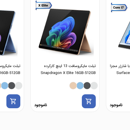
سافت 13 اینچ با شارژر مجزا
تبلت مایکروسافت 13 اینچ کارکرده
 16GB-512GB
Snapdragon X Elite 16GB-512GB
shopping_cart
shopping_cart
ناموجود
ناموجود