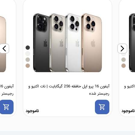
arrow_back_ios_new
arrow_forward_ios
 | نات اکتیو و
آیفون 16 پرو اپل حافظه 256 گیگابایت | نات اکتیو و
رجیستر شده
رجیستر 
shopping_cart
shopping_cart
ناموجود
ناموجود