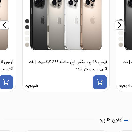
arrow_back_ios_new
arrow_forward_ios
256 گیگابایت | نات
آیفون 16 پرو مکس اپل حافظه 256 گیگابایت | نات
اکتیو و رجیستر شده
اکتیو و 
shopping_cart
shopping_cart
ناموجود
ناموجود
آیفون 16 پرو