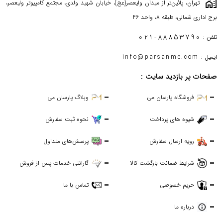
maps_home_work
تهران، پائین‌تر از میدان ولیعصر(عج)، خیابان شهید ولدی، مجتمع کامپیوتر ولیعصر،
برج اداری شمالی، طبقه 8، واحد 46
021-88853790
تلفن :
ایمیل :
info@parsanme.com
صفحات پر بازدید سایت :
فروشگاه پارسان می
وبلاگ پارسان می
شیوه های پرداخت
نحوه ثبت سفارش
رویه ارسال سفارش
پرسش‌های متداول
شرایط ضمانت بازگشت کالا
گارانتی خدمات پس از فروش
حریم خصوصی
تماس با ما
درباره ما