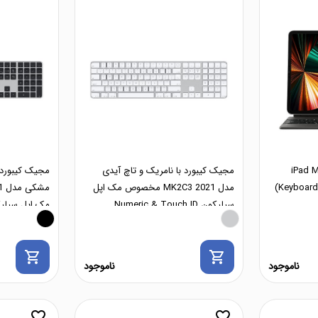
پل مدل iPad Magic
مجیک کیبورد با نامریک و تاچ آیدی
مجیک کیبورد ب
Keyboard
مدل MK2C3 2021 مخصوص مک اپل
سیلیکون Numeric & Touch ID
ID
shopping_cart
shopping_cart
ناموجود
ناموجود
favorite_border
favorite_border