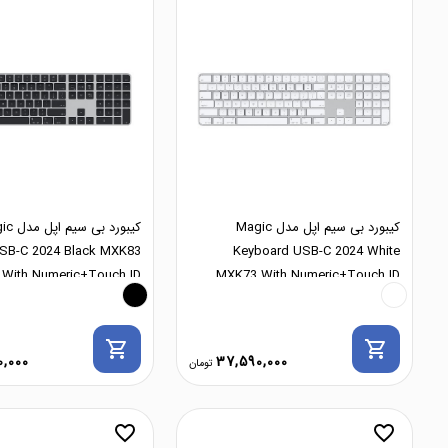
کیبورد بی سیم اپل مدل Magic
کیبورد بی 
SB-C 2024 Black MXK83
Keyboard USB-C 2024 White
With Numeric+Touch ID
MXK73 With Numeric+Touch ID
shopping_cart
shopping_cart
,000
37,590,000
favorite_border
favorite_border