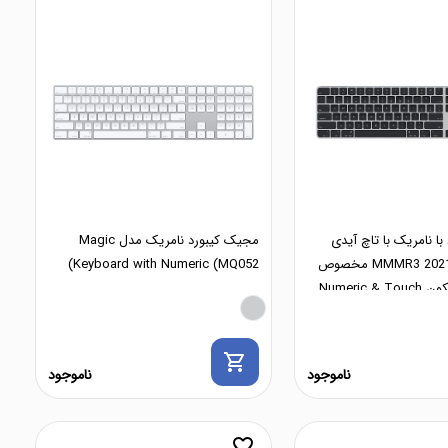
ا نامریک با تاچ آیدی
مجیک کیبورد نامریک مدل Magic
مشکی مدل MMMR3 2021 مخصوص
Keyboard with Numeric (MQ052)
مک اپل سیلیکون Numeric & Touch
shopping_cart
ناموجود
ناموجود
favorite_border