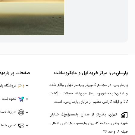
محبوب‌ترین مدل‌ اسپیکر هارمن کاردن
پارسان‌می؛ مرکز خرید اپل و مایکروسافت
صفحات پر بازدید
1. Harman Kardon Aura Studio 3
پارسان‌می، در مجتمع کامپیوتر ولیعصر تهران واقع شده
فروشگاه پا
این اسپیکر با طراحی گنبدی شفاف، نورپردازی داخلی زیبا و صدای 360 درجه، یکی از مدل‌های محبوب هارمن کاردن است. Aura Studio 3 نه‌تنها به‌عنوان یک اسپیکر، بلکه به‌عنوان یک قطعه دکوراتیو نیز مورد توجه قرار می‌گیرد.
و امکان‌خریدحضوری، ارسال‌سریع‌کالا، ضمانت بازگشت
نحوه ثبت 
کالا و ارائه گارانتی معتبر، از مزایای پارسان‌می، است.
شرایط ضمان
maps_home_work
تهران، پائین‌تر از میدان ولیعصر(عج)، خیابان
شهید ولدی، مجتمع کامپیوتر ولیعصر، برج اداری شمالی،
تماس با ما
طبقه 8، واحد 46