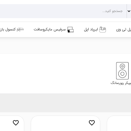
پل تی وی
ایرپاد اپل
سرفیس مایکروسافت
کنسول باز
پیکر ریورسانگ
favorite_border
favorite_border