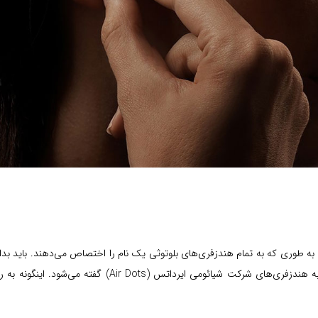
 به طوری که به تمام هندزفری‌های بلوتوثی یک نام را اختصاص می‌دهند. باید بدا
هندزفری‌های شرکت سامسونگ گلکسی بادز (Galaxy Buds) و به