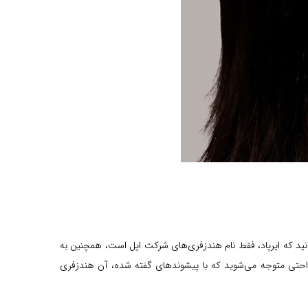
نید که ایرپاد، فقط نام هندزفری‌های شرکت اپل است، همچنین به
 هندزفری‌های شرکت شیائومی ایرداتس (Air Dots) گفته می‌شود. اینگونه به راحتی متوجه می‌شوید که با پیشوندهای گفته شده، آن هندزفری