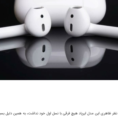
 آی مک جدید عرضه شد. از نظر ظاهری این مدل ایرپاد هیچ فرقی با نسل اول خود نداشت، به همین د