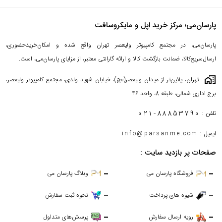
پارسان‌می؛ مرکز خرید اپل و مایکروسافت
پارسان‌می، در مجتمع کامپیوتر ولیعصر تهران واقع شده و امکان‌خریدحضوری،
ارسال‌سریع‌کالا، ضمانت بازگشت کالا و ارائه گارانتی معتبر، از مزایای پارسان‌می، است.
maps_home_work
تهران، پائین‌تر از میدان ولیعصر(عج)، خیابان شهید ولدی، مجتمع کامپیوتر ولیعصر،
برج اداری شمالی، طبقه 8، واحد 46
021-88853790
تلفن :
ایمیل :
info@parsanme.com
صفحات پر بازدید سایت :
فروشگاه پارسان می
وبلاگ پارسان می
شیوه های پرداخت
نحوه ثبت سفارش
رویه ارسال سفارش
پرسش‌های متداول