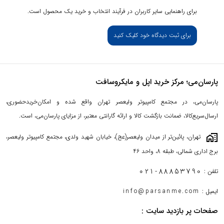
برای راهنمایی سایر کاربران در فرآیند انتخاب و خرید یک محصول است.
برای ثبت دیدگاه خود کلیک کنید
پارسان‌می؛ مرکز خرید اپل و مایکروسافت
پارسان‌می، در مجتمع کامپیوتر ولیعصر تهران واقع شده و امکان‌خریدحضوری،
ارسال‌سریع‌کالا، ضمانت بازگشت کالا و ارائه گارانتی معتبر، از مزایای پارسان‌می، است.
maps_home_work
تهران، پائین‌تر از میدان ولیعصر(عج)، خیابان شهید ولدی، مجتمع کامپیوتر ولیعصر،
برج اداری شمالی، طبقه 8، واحد 46
021-88853790
تلفن :
ایمیل :
info@parsanme.com
صفحات پر بازدید سایت :