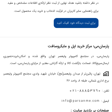
در نظر داشته باشید هدف نهایی از ثبت نظر ارائه‌ی اطلاعات مشخص و مفید
برای راهنمایی سایر کاربران در فرآیند انتخاب و خرید یک محصول است.
برای ثبت دیدگاه خود کلیک کنید
پارسان‌می؛ مرکز خرید اپل و مایکروسافت
پارسان‌می، در مجتمع کامپیوتر ولیعصر تهران واقع شده و امکان‌خریدحضوری،
ارسال‌سریع‌کالا، ضمانت بازگشت کالا و ارائه گارانتی معتبر، از مزایای پارسان‌می، است.
maps_home_work
تهران، پائین‌تر از میدان ولیعصر(عج)، خیابان شهید ولدی، مجتمع کامپیوتر ولیعصر،
برج اداری شمالی، طبقه 8، واحد 46
021-88853790
تلفن :
ایمیل :
info@parsanme.com
صفحات پر بازدید سایت :