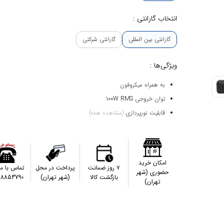
انتخاب گارانتی :
گارانتی بین المللی
گارانتی شرکتی
ویژگی‌ها :
به همراه میکروفون
توان خروجی 100W RMS
قابلیت نورپردازی
(مشاهده همه)
امکان خرید
۷ روز ضمانت
پرداخت در محل
تماس با م
حضوری (شهر
بازگشت کالا
(شهر تهران)
88853790
تهران)