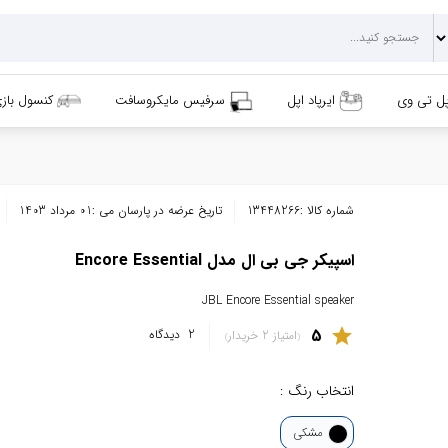
پل تی وی
ایرپاد اپل
سرفیس مایکروسافت
کنسول باز
شماره کالا :
13448266
تاریخ عرضه در پارسان می :
01 مرداد 1403
اسپیکر جی بی ال مدل Encore Essential
JBL Encore Essential speaker
5
star
2
دیدگاه
امتیاز 2 خریدار
انتخاب رنگ :
مشکی