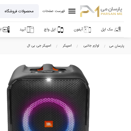
menu
فهرست صفحات
مک اپل
آیفون
اپل واچ
آیپد
ا
لوازم جانبی
اسپیکر
اسپیکر جی بی ال
پارسان می