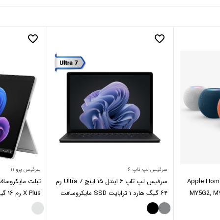
favorite_border
favorite_border
سرفیس لپ تاپ ۶
سرفیس پرو ۱۱
 Apple HomePod Mini
سرفیس لپ تاپ ۶ اینتل ۱۵ اینچ Ultra 7 رم
MY5G2, MY,
۶۴ گیگ هارد ۱ ترابایت SSD مایکروسافت
X Plus رم ۱۶ گیگ هارد ۲۵۶ گیگ SSD