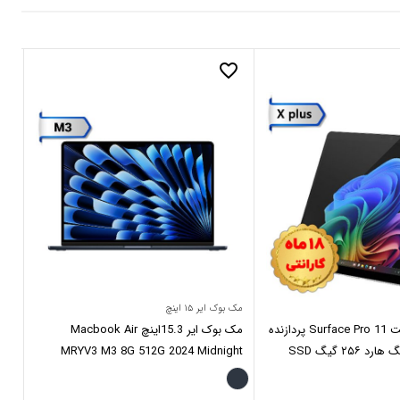
_border
favorite_border
مک بوک ایر ۱۵ اینچ
مک بو
تبلت مایکروسافت Surface Pro 11 پردازنده
مک بوک ایر 15.3اینچ Macbook Air
ace
MRYV3 M3 8G 512G 2024 Midnight
ack