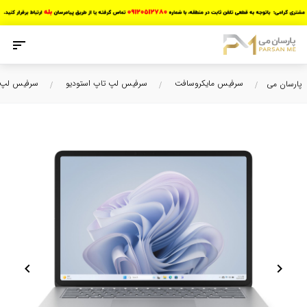
سرفیس مایکروسافت
سرفیس لپ تاپ استودیو
سرفیس لپ تا
پارسان می
chevron_left
chevron_right