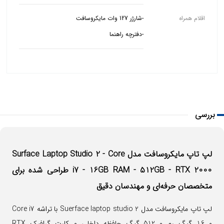
اقلام همراه
-دفترچه راهنما
بررسی
لپ تاپ مایکروسافت مدل Surface Laptop Studio 2 - Core
- RTX 2000
512GB
i7 - 16GB RAM -
طراحی شده برای
متخصصان حرفه‌ای و مهندسان دقیق
لپ تاپ مایکروسافت مدل Suerface laptop studio 2 با تراشه Core i7
و 16 گیگ رم و 512 گیگ حافظه داخلی و کارت گرافیک RTX