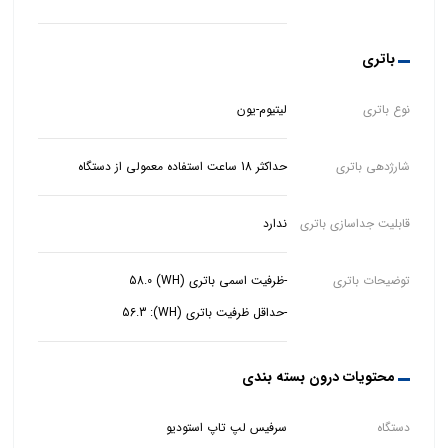
باتری
نوع باتری
لیتیوم-یون
شارژدهی باتری
حداکثر 18 ساعت استفاده معمولی از دستگاه
قابلیت جداسازی باتری
ندارد
توضیحات باتری
-حداقل ظرفیت باتری (WH): 56.3
محتویات درون بسته بندی
دستگاه
سرفیس لپ تاپ استودیو