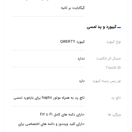
گیگابایت بر ثانیه
کیبورد و پد لمسی
نوع کیبورد
کیبورد QWERTY
حسگر اثر انگشت
ندارد
Touch ID
نور پس زمینه کیبورد
دارد
تاچ پد
تاچ پد به همراه موتور haptic برای بازخورد لمسی
ویژگی ها
-دارای کلید ویندوز و دکمه های اختصاصی برای