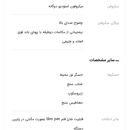
میکروفن
میکروفون استودیو دوگانه
ویژگی میکروفن
-پشتیبانی از مکالمات دوطرفه با پهنای باند فوق
العاده و طبیعی
سایر مشخصات
حسگرها
-مغناطیس سنج
سایر امکانات
قابلیت شارژ قلم Slim pen بصورت مگنتی در پایین
دستگاه