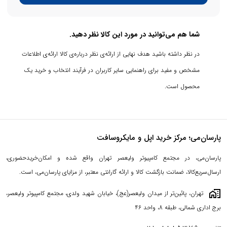
عملکرد بی‌نقص در پروژه‌های عظیم
شما هم می‌توانید در مورد این کالا نظر دهید.
با
16
گیگابایت رم
LPDDR5x
، کار با مدل‌های سه‌بعدی حجیم در
در نظر داشته باشید هدف نهایی از ارائه‌ی نظر درباره‌ی کالا ارائه‌ی اطلاعات
نرم‌افزارهای
CAD
، تحلیل مجموعه‌داده‌های بزرگ یا کامپایل کردن کدهای
مشخص و مفید برای راهنمایی سایر کاربران در فرآیند انتخاب و خرید یک
پیچیده، به راحتی امکان‌پذیر است. این میزان رم به شما اجازه می‌دهد
محصول است.
چندین ماشین مجازی یا نرم‌افزار سنگین را به صورت همزمان اجرا کنید
.
حافظه 512 گیگابایتی
NVMe SSD
نیز فضای وسیعی را برای ذخیره‌سازی
پروژه‌های بزرگ و دسترسی سریع به کتابخانه‌های داده فراهم می‌کند و
پارسان‌می؛ مرکز خرید اپل و مایکروسافت
شما را از حمل هاردهای اکسترنال بی‌نیاز می‌سازد
.
پارسان‌می، در مجتمع کامپیوتر ولیعصر تهران واقع شده و امکان‌خریدحضوری،
ارسال‌سریع‌کالا، ضمانت بازگشت کالا و ارائه گارانتی معتبر، از مزایای پارسان‌می، است.
گرافیک ورک‌استیشن
NVIDIA RTX 2000 Ada Generation
maps_home_work
تهران، پائین‌تر از میدان ولیعصر(عج)، خیابان شهید ولدی، مجتمع کامپیوتر ولیعصر،
وجه تمایز اصلی این مدل، کارت گرافیک حرفه‌ای
RTX 2000 Ada
برج اداری شمالی، طبقه 8، واحد 46
Generation
است. برخلاف کارت‌های سری
GeForce
که برای بازی و