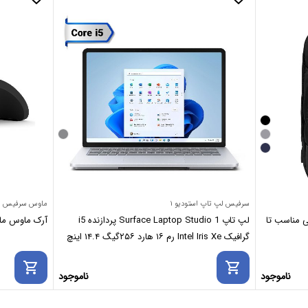
سرفیس لپ تاپ استودیو ۱
ماوس سرفیس
پ ویزارد Wizard برزنتی مناسب تا
لپ تاپ Surface Laptop Studio 1 پردازنده i5
آرک ماوس مایکروسافت se
گرافیک Intel Iris Xe رم ۱۶ هارد ۲۵۶گیگ ۱۴.۴ اینچ
shopping_cart
shopping_cart
ناموجود
ناموجود