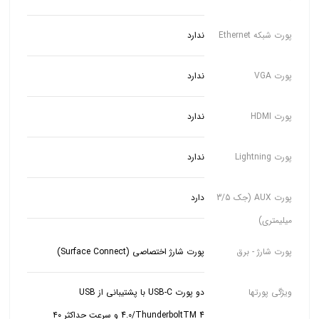
پورت شبکه Ethernet
ندارد
پورت VGA
ندارد
پورت HDMI
ندارد
پورت Lightning
ندارد
پورت AUX (جک 3/5
دارد
میلیمتری)
پورت شارژ - برق
پورت شارژ اختصاصی (Surface Connect)
ویژگی پورتها
دو پورت USB-C با پشتیبانی از USB
4.0/ThunderboltTM 4 و سرعت حداکثر ۴۰