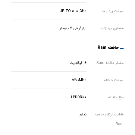
سرعت پردازنده
UP TO 5.00 GHz
معماری پردازنده
لیتوگرافی 7 نانومتر
حافظه Ram
مقدار حافظه Ram
16 گیگابایت
سرعت حافظه
5200MHz
نوع حافظه
LPDDR5x
قابلیت ارتقاء حافظه
ندارد
Ram