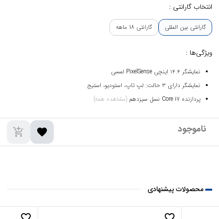
انتخاب گارانتی :
گارانتی بین المللی
گارانتی 18 ماهه
ویژگی‌ها :
نمایشگر ۱۴.۴ اینچی PixelSense لمسی
نمایشگر دارای ۳ حالت:‌ لپ تاپ، استودیو، استیج
پردازنده Core i7 نسل سیزدهم
(مشاهده همه)
add_shopping_cart
favorite
محصولات پیشنهادی
favorite_border
favorite_border