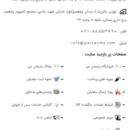
maps_home_work
تهران، پائین‌تر از میدان ولیعصر(عج)، خیابان شهید ولدی، مجتمع کامپیوتر ولیعصر،
برج اداری شمالی، طبقه 8، واحد 46
021-88853790
تلفن :
ایمیل :
info@parsanme.com
صفحات پر بازدید سایت :
فروشگاه پارسان می
وبلاگ پارسان می
شیوه های پرداخت
نحوه ثبت سفارش
رویه ارسال سفارش
پرسش‌های متداول
شرایط ضمانت بازگشت کالا
گارانتی خدمات پس از فروش
حریم خصوصی
تماس با ما