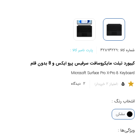
شماره کالا :
32893229
پارت نامبر کالا :
کیبورد تبلت مایکروسافت سرفیس پرو ایکس و 8 بدون قلم
Microsoft Surface Pro X-Pro 8 Keyboard
5
star
2
دیدگاه
امتیاز 2 خریدار
انتخاب رنگ :
مشکی
ویژگی‌ها :