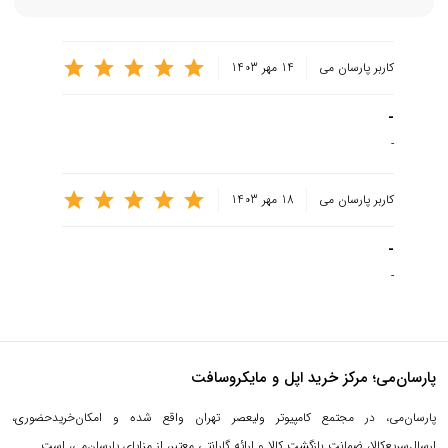
کاربر پارسان می
14 مهر 1403
-
-
کاربر پارسان می
18 مهر 1403
-
-
پارسان‌می؛ مرکز خرید اپل و مایکروسافت
پارسان‌می، در مجتمع کامپیوتر ولیعصر تهران واقع شده و امکان‌خریدحضوری،
ارسال‌سریع‌کالا، ضمانت بازگشت کالا و ارائه گارانتی معتبر، از مزایای پارسان‌می، است.