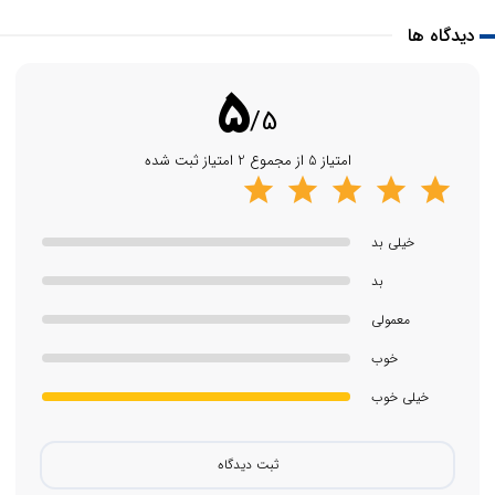
این مدل از کیبوردهای سرفس، کلیدهای بسیار نرمی دارد که تایپ با آن‌ها
دیدگاه ها
اصلا خسته کننده نیست.
5
این کیبورد، مخصوص سرفیس پرو X هست که به دلیل یکسان بودن
/5
طراحی، با سرفیس پرو ۸ و ۹ نیز کاملا سازگار است.
امتیاز 5 از مجموع 2 امتیاز ثبت شده
با توجه به اینکه همراه با این کیبورد قلم وجود ندارد باید قلم و شارژر قلم را
بصورت جداگانه تهیه نمایید که هزینه خرید ست کیبورد و قلم را برای شما
خیلی بد
بیشتر خواهد کرد. بنابراین پیشنهاد ما به شما خرید
کیبورد سرفیس
سیگنچر با قلم
خواهد بود که هم جدیدتر است و هم اینکه شما را از خرید
بد
جداگانه اقلام یاد شده با بهای بیشتر بی‌نیاز می‌کند. البته با توجه به اینکه
معمولی
این کیبورد قدیمی شده در نهایت باید کیبورد سرفیس جدیدی را جایگزین
خوب
کنید که نسخه
کیبورد کوپایلت بدون قلم
به شما پیشنهاد می‌شود.
خیلی خوب
این مدل از کیبورد سرفیس مایکروسافت نیز یکی از بهترین انواع تایپ
کاورهای مخصوص سرفیس پرو می‌باشد.
ثبت دیدگاه