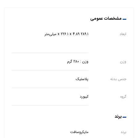
مشخصات عمومی
ابعاد
وزن
وزن : 280 گرم
جنس بدنه
پلاستیک
گروه
کیبورد
برند
برند
مایکروسافت