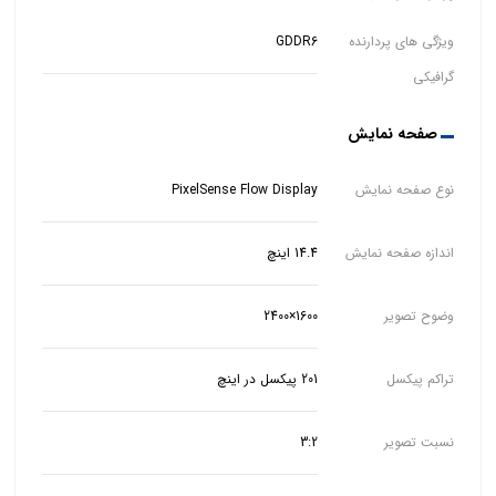
ویژگی های پردارنده
GDDR6
گرافیکی
صفحه نمایش
نوع صفحه نمایش
PixelSense Flow Display
اندازه صفحه نمایش
14.4 اینچ
وضوح تصویر
1600×2400
تراکم پیکسل
201 پیکسل در اینچ
نسبت تصویر
3:2