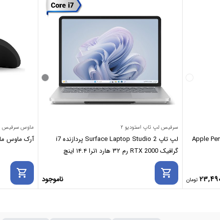
سرفیس لپ تاپ استودیو ۲
ماوس سرفیس
لپ تاپ Surface Laptop Studio 2 پردازنده i7
آرک ماوس مایکروسافت se
گرافیک RTX 2000 رم ۳۲ هارد ۱ترا ۱۴.۴ اینچ
shopping_cart
shopping_cart
23,49
ناموجود