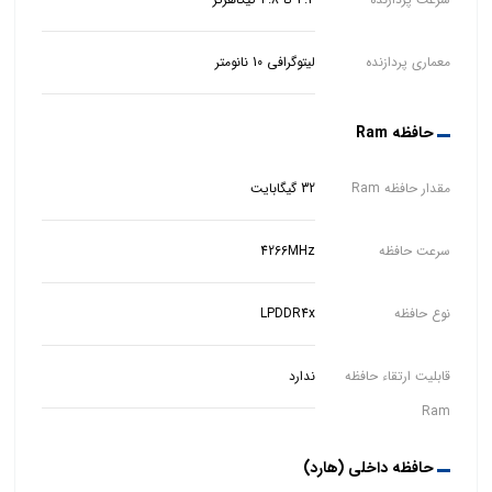
معماری پردازنده
لیتوگرافی 10 نانومتر
حافظه Ram
مقدار حافظه Ram
32 گیگابایت
سرعت حافظه
4266MHz
نوع حافظه
LPDDR4x
قابلیت ارتقاء حافظه
ندارد
Ram
حافظه داخلی (هارد)