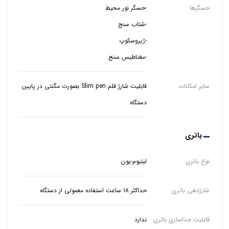
حسگرها
-مغناطیس سنج
سایر امکانات
قابلیت شارژ قلم Slim pen بصورت مگنتی در پایین
دستگاه
باتری
نوع باتری
لیتیوم-یون
شارژدهی باتری
حداکثر 18 ساعت استفاده معمولی از دستگاه
قابلیت جداسازی باتری
ندارد