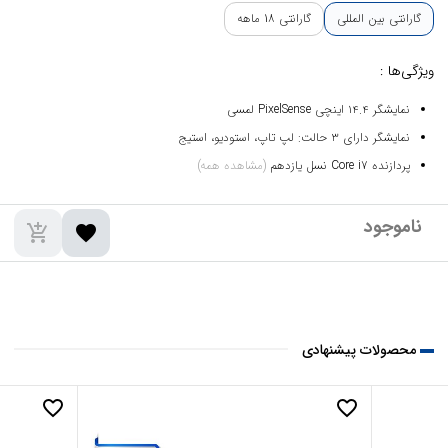
گارانتی بین المللی
گارانتی 18 ماهه
ویژگی‌ها :
نمایشگر ۱۴.۴ اینچی PixelSense لمسی
نمایشگر دارای ۳ حالت:‌ لپ تاپ، استودیو، استیج
پردازنده Core i7 نسل یازدهم
(مشاهده همه)
add_shopping_cart
favorite
محصولات پیشنهادی
favorite_border
favorite_border