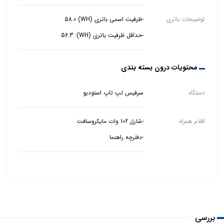
توضیحات باتری
-حداقل ظرفیت باتری (WH): 56.3
محتویات درون بسته بندی
دستگاه
سرفیس لپ تاپ استودیو
اقلام همراه
-دفترچه راهنما
بررسی