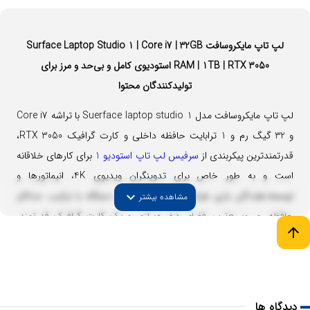
لپ تاپ مایکروسافت Surface Laptop Studio 1 | Core i7 | 32GB
RAM | 1TB | RTX 3050 استودیوی کامل و بی‌حد و مرز برای
تولیدکنندگان محتوا
لپ تاپ مایکروسافت مدل Suerface laptop studio 1 با تراشه Core i7
و 32 گیگ رم و 1 ترابایت حافظه داخلی و کارت گرافیک RTX 3050،
قدرتمندترین پیکربندی از
سرفیس لپ تاپ استودیو 1
برای کارهای خلاقانه
است و به طور خاص برای تدوینگران ویدیوی 4K، انیماتورها و
توسعه‌دهندگان بازی طراحی شده است. این دستگاه با ترکیب حداکثر
expand_more
مشاهده بیشتر
حافظه رم، وسیع‌ترین فضای ذخیره‌سازی و یک کارت گرافیک قدرتمند،
arrow_upward
تمام ابزارهای لازم برای به ثمر رساندن بلندپروازانه‌ترین پروژه‌ها را در اختیار
شما قرار می‌دهد.
دیدگاه ها