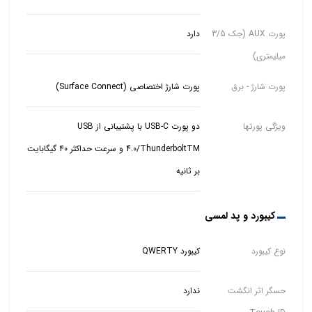
پورت AUX (جک 3/5
دارد
میلیمتری)
پورت شارژ - برق
پورت شارژ اختصاصی (Surface Connect)
ویژگی پورتها
دو پورت USB-C با پشتیبانی از USB
4.0/ThunderboltTM و سرعت حداکثر ۴۰ گیگابایت
بر ثانیه
کیبورد و پد لمسی
نوع کیبورد
کیبورد QWERTY
حسگر اثر انگشت
ندارد