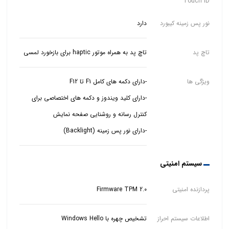
Touch ID
نور پس زمینه کیبورد
دارد
تاچ پد
تاچ پد به همراه موتور haptic برای بازخورد لمسی
ویژگی ها
-دارای کلید ویندوز و دکمه های اختصاصی برای
-دارای نور پس زمینه (Backlight)
سیستم امنیتی
پردازنده امنیتی
Firmware TPM 2.0
اطلاعات سیستم احراز
تشخیص چهره با Windows Hello