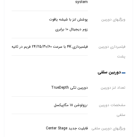
system
ویژگیهای دوربین
زوم دیجیتال ۱۰ برابری
فیلمبرداری دوربین
فیلمبرداری 4K با سرعت 24/25/30/60 فریم در ثانیه
پشت
دوربین سلفی
تعداد لنز دوربین
دوربین تکی TrueDepth
مشخصات دوربین
-رزولوشن 18 مگاپیکسل
سلفی
ویژگیهای دوربین سلفی
قابلیت جدید Center Stage