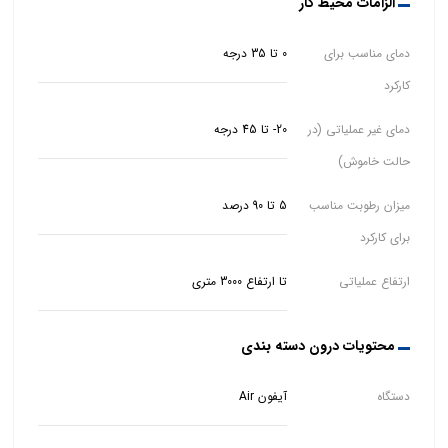
الزامات محیط کار
دمای مناسب برای
0 تا 35 درجه
کارکرد
دمای غیر عملیاتی (در
20- تا 45 درجه
حالت خاموش)
میزان رطوبت مناسب
5 تا 90 درصد
برای کارکرد
ارتفاع عملیاتی
تا ارتفاع 3000 متری
محتویات درون دسته بندی
دستگاه
آیفون Air