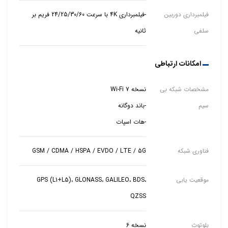
فیلمبرداری دوربین
-فیلمبرداری 4K با سرعت 24/25/30/60 فریم بر
سلفی
ثانیه
امکانات ارتباطی
مشخصات شبکه بی
سیم
-هات اسپات
فناوری شبکه
GSM / CDMA / HSPA / EVDO / LTE / 5G
موقعیت یابی
GPS (L1+L5)، GLONASS، GALILEO، BDS،
QZSS
بلوتوث
نسخه 6