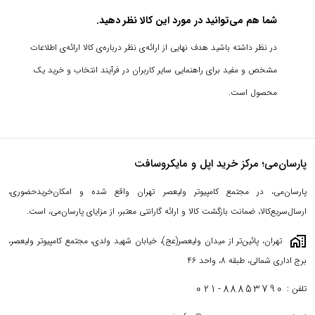
شما هم می‌توانید در مورد این کالا نظر دهید.
در نظر داشته باشید هدف نهایی از ارائه‌ی نظر درباره‌ی کالا ارائه‌ی اطلاعات
مشخص و مفید برای راهنمایی سایر کاربران در فرآیند انتخاب و خرید یک
محصول است.
پارسان‌می؛ مرکز خرید اپل و مایکروسافت
پارسان‌می، در مجتمع کامپیوتر ولیعصر تهران واقع شده و امکان‌خریدحضوری،
ارسال‌سریع‌کالا، ضمانت بازگشت کالا و ارائه گارانتی معتبر، از مزایای پارسان‌می، است.
maps_home_work
تهران، پائین‌تر از میدان ولیعصر(عج)، خیابان شهید ولدی، مجتمع کامپیوتر ولیعصر،
برج اداری شمالی، طبقه 8، واحد 46
021-88853790
تلفن :