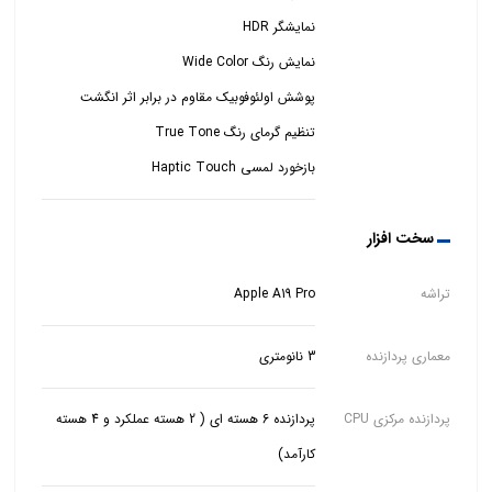
بازخورد لمسی Haptic Touch
سخت افزار
تراشه
Apple A19 Pro
معماری پردازنده
3 نانومتری
پردازنده مرکزی CPU
پردازنده 6 هسته ای ( 2 هسته عملکرد و 4 هسته
کارآمد)