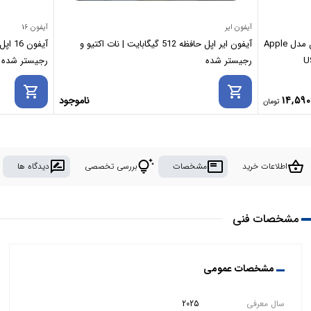
آیفون ایر
آیفون 16
مبدل USB-C به Digital AV اورجینال اپل مدل Apple
آیفون ایر اپل حافظه 512 گیگابایت | نات اکتیو و
U
رجیستر شده
رجیستر شده
shopping_cart
shopping_cart
14,590
ناموجود
rate_review
tips_and_updates
featured_play_list
shopping_basket
اطلاعات خرید
مشخصات
بررسی تخصصی
دیدگاه ها
مشخصات فنی
مشخصات عمومی
سال معرفی
2025