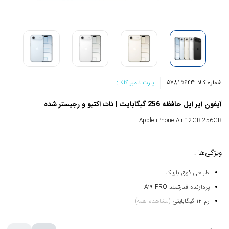
شماره کالا :
57815643
پارت نامبر کالا :
آیفون ایر اپل حافظه 256 گیگابایت | نات اکتیو و رجیستر شده
Apple iPhone Air 12GB-256GB
ویژگی‌ها :
طراحی فوق باریک
پردازنده قدرتمند A19 PRO
رم ۱۲ گیگابایتی
(مشاهده همه)