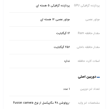
پردازنده گرافیکی GPU
پردازنده گرافیکی 5 هسته ای
موتور عصبی
موتور عصبی 16 هسته ای
مقدار حافظه Ram
12 گیگابایت
مقدار حافظه داخلی
256 گیگابایت
اسلات کارت حافظه
ندارد
دوربین اصلی
تعداد لنز دوربین
1 عدد
مشخصات لنز واید
-رزولوشن 48 مگاپیکسل از نوع Fusion camera