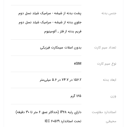
جنس بدنه
فریم بدنه از فلز ـ آلومینیوم
تعداد سیم کارت
بدون اسلات سیمکارت فیزیکی
نوع سیم کارت
eSIM
ابعاد بدنه
156.2 در 74.7 در 5.6 میلی‌متر
وزن
165 گرم
استاندارد مقاومت
دارای رتبه IP68 (حداکثر عمق 6 متر تا 30 دقیقه)
محیطی
تحت استاندارد IEC 60529