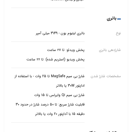
باتری
نوع
باتری لیتیوم یون - 3149 میلی آمپر
شارژدهی باتری
پخش ویدیو (استریم شده): تا ۲۲ ساعت
مشخصات شارژ شدن
شارژ بی سیم MagSafe تا 25 وات - با استفاده از
قابلیت شارژ سریع: تا 50 درصد شارژ در حدود 30
دقیقه 15 با آداپتور 20 وات یا بالاتر