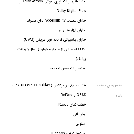
-پشتیبانی از تکنولوژی صوتی Dolby Atmos و
-SOS اضطراری از طریق ماهواره (ارسال/دریافت
-سنسور تشخیص تصادف
سنسورهای موقعیت
-GPS دقیق دو فرکانس (GPS، GLONASS، Galileo،
یابی
-میکرولوکیشن iBeacon