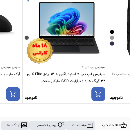
سرفیس لپ تاپ ۷
ماوس سرفیس
پ ویزارد Wizard برزنتی مناسب تا
سرفیس لپ تاپ ۷ اسنپدراگون ۱۳.۸ اینچ X Elite رم
آرک ماوس مایکروسافت se
۳۲ گیگ هارد ۱ ترابایت SSD مایکروسافت
shopping_cart
shopping_cart
ناموجود
ناموجود
rate_review
tips_and_updates
featured_play_list
shopping_basket
اطلاعات خرید
مشخصات
بررسی تخصصی
دیدگاه ها