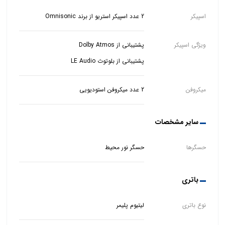
اسپیکر
2 عدد اسپیکر استریو از برند Omnisonic
ویژگی اسپیکر
پشتیبانی از بلوتوث LE Audio
میکروفن
2 عدد میکروفن استودیویی
سایر مشخصات
حسگرها
حسگر نور محیط
باتری
نوع باتری
لیتیوم پلیمر