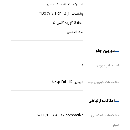
ضد انعکاس
دوربین جلو
تعداد لنز دوربین
1
مشخصات دوربین جلو
دوربین 1080p Full HD
امکانات ارتباطی
مشخصات شبکه بی
WiFi 6E : 802.11ax compatible
سیم