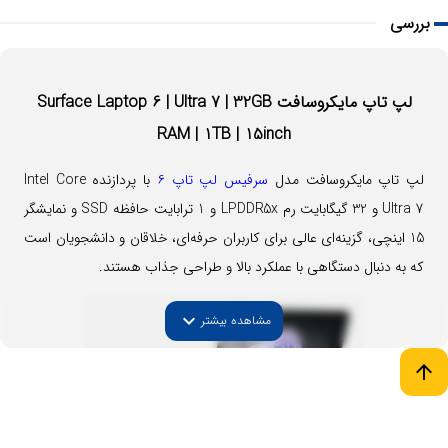
بررسی
لپ تاپ مایکروسافت Surface Laptop 6 | Ultra 7 | 32GB
RAM | 1TB | 15inch
لپ تاپ مایکروسافت مدل
سرفیس لپ تاپ ۶
با پردازنده Intel Core
Ultra 7 و 32 گیگابایت رم LPDDR5x و 1 ترابایت حافظه SSD و نمایشگر
15 اینچی، گزینه‌ای عالی برای کاربران حرفه‌ای، خلاقان و دانشجویان است
که به دنبال دستگاهی با عملکرد بالا و طراحی جذاب هستند.
expand_more
مشاهده بیشتر
arrow_upward