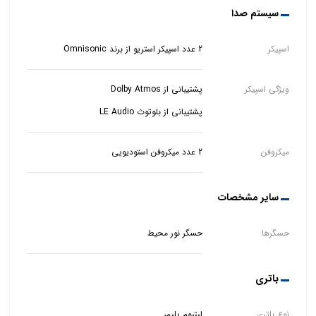
سیستم صدا
اسپیکر
2 عدد اسپیکر استریو از برند Omnisonic
ویژگی اسپیکر
پشتیبانی از بلوتوث LE Audio
میکروفن
2 عدد میکروفن استودیویی
سایر مشخصات
حسگرها
حسگر نور محیط
باتری
نوع باتری
لیتیوم پلیمر