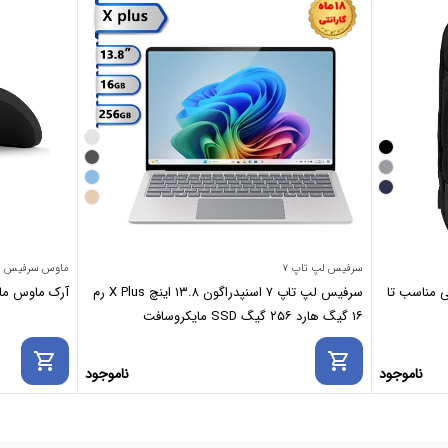
سرفیس لپ تاپ ۷
ماوس سرفیس
پ ویزارد Wizard برزنتی مناسب تا
سرفیس لپ تاپ ۷ اسنپدراگون ۱۳.۸ اینچ X Plus رم
آرک ماوس مایکروسافت se
۱۶ گیگ هارد ۲۵۶ گیگ SSD مایکروسافت
shopping_cart
shopping_cart
ناموجود
ناموجود