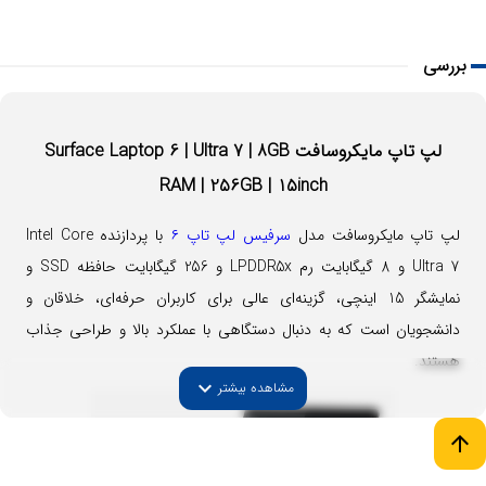
بررسی
لپ تاپ مایکروسافت Surface Laptop 6 | Ultra 7 | 8GB
RAM | 256GB | 15inch
لپ تاپ مایکروسافت مدل
سرفیس لپ تاپ ۶
با پردازنده Intel Core
Ultra 7 و 8 گیگابایت رم LPDDR5x و 256 گیگابایت حافظه SSD و
نمایشگر 15 اینچی، گزینه‌ای عالی برای کاربران حرفه‌ای، خلاقان و
دانشجویان است که به دنبال دستگاهی با عملکرد بالا و طراحی جذاب
هستند.
expand_more
مشاهده بیشتر
arrow_upward