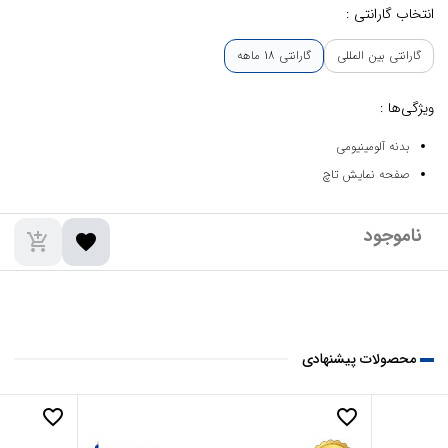
انتخاب گارانتی :
گارانتی بین المللی
گارانتی 18 ماهه
ویژگی‌ها :
بدنه آلومینیومی
صفحه نمایش تاچ
add_shopping_cart
favorite
محصولات پیشنهادی
favorite_border
favorite_border