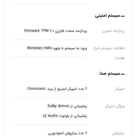
سیستم امنیتی
پردازنده امنیتی
پردازنده سخت افزاری Firmware TPM 2.0
اطلاعات سیستم احراز
ورود به سیستم با چهره Windows Hello
هویت
سیستم صدا
اسپیکر
2 عدد اسپیکر استریو از برند Omnisonic
ویژگی اسپیکر
پشتیبانی از بلوتوث LE Audio
میکروفن
2 عدد میکروفن استودیویی