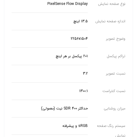
نوع صفحه نمایش
PixelSense Flow Display
اندازه صفحه نمایش
13.5 اینچ
وضوح تصویر
2256x1504
تراکم پیکسل
201 پیکسل بر هر اینچ
نسبت تصویر
3:2
نسبت کنتراست
1300:1
میزان روشنایی
حداکثر SDR 400 نیت (معمولی)
سیستم رنگ صفحه
sRGB و پیشرفته
نمایش