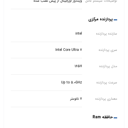
توضیحات سیستم عامل
ویندوز اورجینال از پیش نصب شده
پردازنده مرکزی
سازنده پردازنده
intel
سری پردازنده
Intel Core Ultra 7
مدل پردازنده
165H
سرعت پردازنده
Up to 5.0GHz
معماری پردازنده
7 نانومتر
حافظه Ram