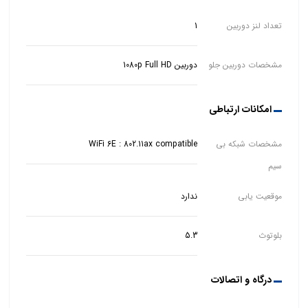
تعداد لنز دوربین
1
مشخصات دوربین جلو
دوربین 1080p Full HD
امکانات ارتباطی
مشخصات شبکه بی
WiFi 6E : 802.11ax compatible
سیم
موقعیت یابی
ندارد
بلوتوث
5.3
درگاه و اتصالات