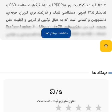
Ultra 7 و 64 گیگابایت رم LPDDR5x و 512 گیگابایت حافظه SSD و
نمایشگر 13.5 اینچی، دستگاهی شیک و قدرتمند برای کاربران حرفه‌ای،
دانشجویان و کسانی است که به دنبال ترکیبی از کارایی و قابلیت حمل
هستند.
لپ تاپ مایکروسافت Surface Laptop 6 | Ultra 7 | 64GB
expand_more
مشاهده بیشتر
RAM | 512GB | 13inch از قلم سرفیس برای یادداشت‌برداری و طراحی
پشتیبانی می‌کند که آنرا برای یادداشت برداری و طراحی نیز آماده کرده
arrow_upward
است.
دیدگاه ها
/5
extension
هنوز امتیازی ثبت نشده است
طراحی و نمایشگر