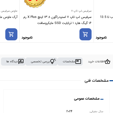
سرفیس لپ تاپ ۷
ماوس سرفیس
کیف کاور لپ تاپ هگز HEX چرمی مناسب تا 13.5
سرفیس لپ تاپ ۷ اسنپدراگون ۱۳.۸ اینچ X Plus رم
آرک ماوس مایکروسافت se
۱۶ گیگ هارد ۱ ترابایت SSD مایکروسافت
shopping_cart
shopping_cart
ناموجود
ناموجود
rate_review
tips_and_updates
featured_play_list
shopping_basket
اطلاعات خرید
مشخصات
بررسی تخصصی
دیدگاه ها
مشخصات فنی
مشخصات عمومی
سال معرفی
2024