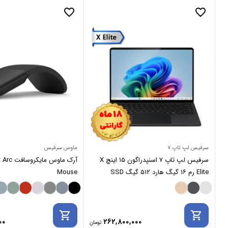
favorite_border
favorite_border
سرفیس لپ تاپ ۷
ماوس سرفیس
سرفیس لپ تاپ ۷ اسنپدراگون ۱۵ اینچ X
آرک ماوس م
Elite رم ۱۶ گیگ هارد ۵۱۲ گیگ SSD
Mouse
مایکروسافت
shopping_cart
shopping_cart
00
262,800,000