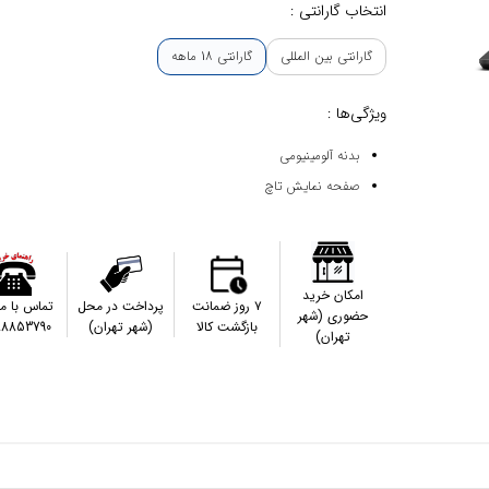
انتخاب گارانتی :
گارانتی بین المللی
گارانتی 18 ماهه
ویژگی‌ها :
بدنه آلومینیومی
صفحه نمایش تاچ
امکان خرید
۷ روز ضمانت
پرداخت در محل
تماس با م
حضوری (شهر
بازگشت کالا
(شهر تهران)
88853790
تهران)