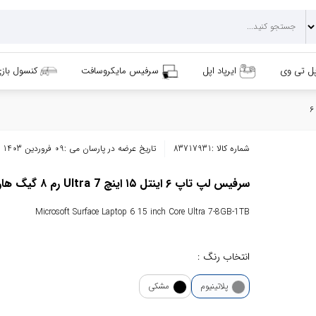
پل تی وی
ایرپاد اپل
سرفیس مایکروسافت
کنسول باز
شماره کالا :
83717931
تاریخ عرضه در پارسان می :
09 فروردین 1403
سرفیس لپ تاپ ۶ اینتل ۱۵ اینچ Ultra 7 رم ۸ گیگ هارد ۱ ترابایت SSD مایکروسافت
Microsoft Surface Laptop 6 15 inch Core Ultra 7-8GB-1TB
انتخاب رنگ :
پلاتینیوم
مشکی