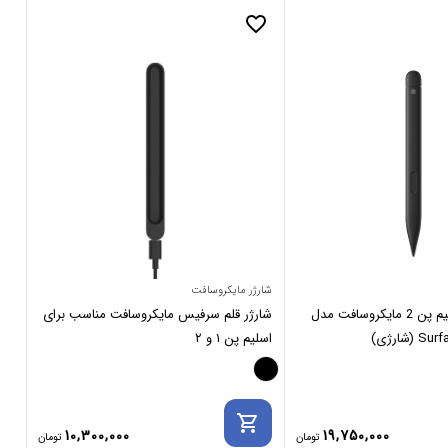
_border
favorite_border
شارژر مایکروسافت
ماو
قلم سرفیس اسلیم پن 2 مایکروسافت مدل
شارژر قلم سرفیس مایکروسافت مناسب برای
ماو
اسلیم پن ۱ و ۲
se
rt
shopping_cart
10,300,000
19,750,000