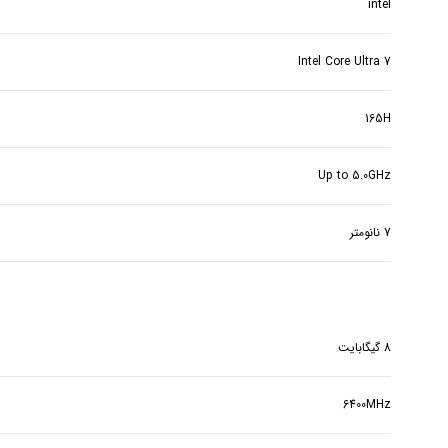
intel
Intel Core Ultra 7
165H
Up to 5.0GHz
7 نانومتر
8 گیگابایت
6400MHz