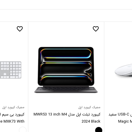
favorite_border
favorite_border
مجیک کیبورد اپل
مجیک کیبورد اپل
موس بی‌سیم اپل مجیک‌موس USB-C سفید
کیبورد تبلت اپل مدل MWR53 13 inch M4
te MXK73 With
2024 Black
Magic 
eric+Touch ID