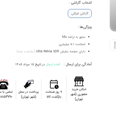
انتخاب گارانتی :
گارانتی شرکتی
ویژگی‌ها :
مجهز به تراشه M5
ضخامت 5.1 میلیمتری
دارای صفحه نمایش Ultra Retina XDR
(مشاهده همه)
آمادگی برای ارسال :
آماده ارسال
در تاریخ
15 مرداد 1405
امکان خرید
۷ روز ضمانت
پرداخت در محل
تماس با م
حضوری (شهر
بازگشت کالا
(شهر تهران)
88853790
تهران)