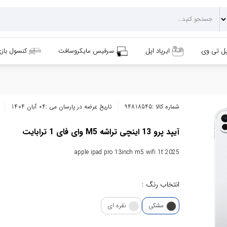
پل تی وی
ایرپاد اپل
سرفیس مایکروسافت
کنسول باز
شماره کالا :
94818545
تاریخ عرضه در پارسان می :
04 آبان 1404
آیپد پرو 13 اینچی تراشه M5 وای فای 1 ترابایت
apple ipad pro 13inch m5 wifi 1t 2025
انتخاب رنگ :
مشکی
نقره ای