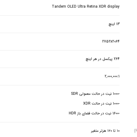
Tandem OLED Ultra Retina XDR display
13 اینچ
2752x2064
264 پیکسل در هر اینچ
2,000,000:1
-1600 نیت در حالت فضای باز HDR
۱۰ تا ۱۲۰ هزتر متغیر