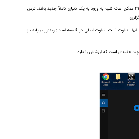
اگر شما دهه‌هاست که با کلیدهای میانبر Ctrl، منوی استارت و ویندوز اکسپلورر زندگی کرده‌اید، فکر رها کردن این محیط آشنا و رفتن به سوی macOS ممکن است شبیه به ورود به یک دنیای کاملاً جدید باشد. ترس
زاری.
می‌دهند، اما نحوه کار با آنها متفاوت است. تفاوت اصلی در فلسفه است: ویندوز بر پایه باز