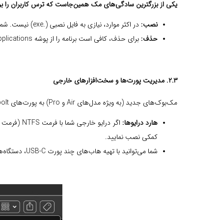
یکی از بزرگترین سادگی‌های مک همین‌جاست که ترس کاربران را ب
نصب:
در اکثر موارد، نیازی به فایل نصبی (.exe) نیست. شما صرفاً فایل .dmg را باز می‌کنید و آیکون برنامه را به پوشه Applications می‌کشید و رها می‌کنید (Drag & Drop). به همین سادگی نصب می‌شود.
حذف:
برای حذف، کافی است برنامه را از پوشه Applications به سطل زباله (Trash) بکشید و رها کنید. دیگر نیازی به رفتن به Add or Remove Programs نیست.
۲.۳. مدیریت پورت‌ها و سخت‌افزارهای خارجی
مک‌بوک‌های جدید (به ویژه مدل‌های Air و Pro) به پورت‌های USB-C/Thunderbolt متکی هستند. این ممکن است در ابتدا ترسناک به نظر برسد، اما آداپتورهای مخصوص این پورت‌ها بسیار کارآمدند.
هارد درایوها:
اگر درایو 
کمکی نصب نمایید.
شما می‌توانید با تهیه هاب‌های چند پورت USB-C، دستگاه‌های قدیمی خود را به راحتی به مک متصل کرده و از بابت پورت‌های کم نگران نباشید.