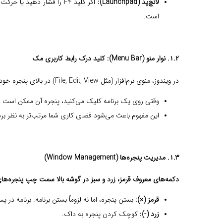
لانچ‌پد (Launchpad):
است.
۱.۲. نوار منو (Menu Bar):
کلید درک رابط کاربری مک
در ویندوز، منوی نرم‌افزار (مثل File, Edit, View) در بالای پنجره خود برنامه قرار داشت. در
وقتی روی یک برنامه کلیک می‌کنید، پنجره آن ممکن است در صفحه باز باشد، اما منوی آن برنامه 
این مفهوم باعث می‌شود فضای کاری شما مرتب‌تر به نظر برسد،
۱.۳. مدیریت پنجره‌ها (Window Management)
دکمه‌های معروف قرمز، زرد و سبز در گوشه بالا سمت چپ پنجره‌های 
قرمز (×):
بستن پنجره، اما نه لزوماً بستن برنامه. برنامه در پس‌زمینه اجرا باقی
زرد (-):
کوچک کردن پنجره به داک.