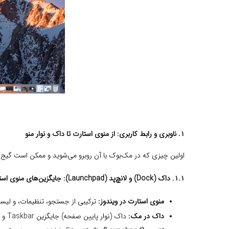
۱. ناوبری و رابط کاربری:
از منوی استارت تا داک و نوار منو
اولین چیزی که در مک‌بوک با آن روبرو می‌شوید و ممکن است گیج‌
۱.۱. داک (Dock) و لانچ‌پد (Launchpad):
جایگزین‌های منوی است
منوی استارت در ویندوز:
ترکیبی از جستجو، تنظیمات، و لیست 
داک در مک:
داک (نوار پایین صفحه) جایگزین Taskbar و قسمتی از منوی استارت می‌شود. این داک، محل قرارگیری برنامه‌های پرکاربرد و برنامه‌های در حال اجراست.