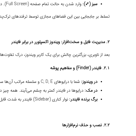
سبز (⤢):
وارد شدن به حالت تمام صفحه (Full Screen). در مک، این حالت برنامه را به یک دسکتاپ مجازی (Space) جدید می‌فرستد که برای چندوظیفگی بسیار کارآمد است.
تسلط بر جابجایی بین این فضاهای مجازی توسط ترفندهای ترک‌پد 
۲. مدیریت فایل و سخت‌افزار:
ویندوز اکسپلورر در برابر فایندر
بعد از ناوبری، بزرگترین چالش برای یک کاربر ویندوز، درک تفاوت‌های فایندر (r
۲.۱. فایندر (Finder) و مفاهیم پوشه
در ویندوز:
شما با درایوهای C, D, E و سلسله مراتب آن‌ها سر و کار داشتید.
در مک:
درایوها در فایندر کمتر به چشم می‌آیند. همه چیز در پوشه‌هایی مانند Applications, Documents, Downloads و Desktop خلاصه
برگ برنده فایندر:
نوار کناری (Sidebar) فایندر به شدت قابل تنظیم و پرکاربردتر از نوار کناری ویندوز اکسپلورر است و شما را از سلسله مراتب درایوها بی‌نیاز می‌کند.
۲.۲. نصب و حذف نرم‌افزارها