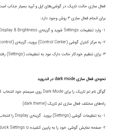
فعال سازی حالت تاریک در گوشی‌های اپل و آیپد بسیار جذاب است
برای انجام فعال سازی 3 روش وجود دارد:
1- وارد تنظیمات Settings شوید و گزینه‌ی Display & Brightness را انتخاب کرده و دکمه‌ی Dark را فعال کنید.
2- به مرکز کنترل گوشی (Control Center) بروید، گزینه‌ی (brightness control) را نگه دارید، سپس روی Darke Mode ضربه بزنید.
3- برای تنظیم خودکار حالت دارک مود به تنظیمات (Settings) رفته و بعد از انتخاب گزینه‌ی Display & Brightness حالت خودکار را انتخاب کنید.
نحوه‌ی فعال سازی dark mode در اندروید
گوگل نام تم تاریک را برای Dark Mode روی سیستم خود انتخاب کرده که Dark Theme از اندروید 10 فعالیتش را آغاز کرد.
راه‌های مختلف فعال سازی تم تاریک (dark theme)
1- به تنظیمات گوشی (Settings) بروید. گزینه‌ی Display را انتخاب کنید و سپس گزینه‌ی دارک تم (Dark Theme) را روشن کنید.