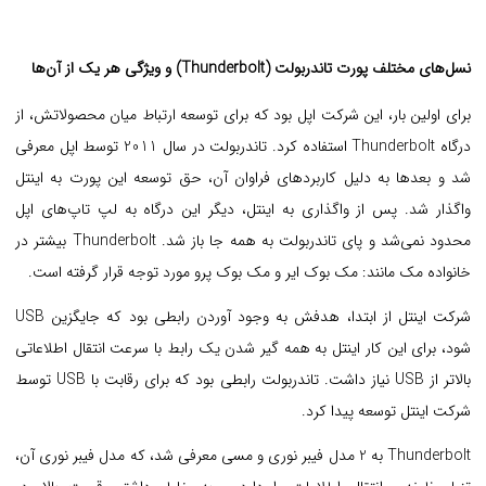
نسل‌های مختلف پورت تاندربولت (Thunderbolt) و ویژگی هر یک از آن‌ها
برای اولین بار، این شرکت اپل بود که برای توسعه ارتباط میان محصولاتش، از
درگاه Thunderbolt استفاده کرد. تاندربولت در سال 2011 توسط اپل معرفی
شد و بعدها به دلیل کاربردهای فراوان آن، حق توسعه این پورت به اینتل
واگذار شد.
پس از واگذاری به اینتل، دیگر این درگاه به لپ تاپ‌های اپل
محدود نمی‌شد و پای تاندربولت به همه جا باز شد. Thunderbolt بیشتر در
خانواده مک مانند: مک بوک ایر و مک بوک پرو مورد توجه قرار گرفته است.
شرکت اینتل از ابتدا، هدفش به وجود آوردن رابطی بود که جایگزین USB
شود، برای این کار اینتل به همه گیر شدن یک رابط با سرعت انتقال اطلاعاتی
بالاتر از USB نیاز داشت. تاندربولت رابطی بود که برای رقابت با USB توسط
شرکت اینتل توسعه پیدا کرد.
Thunderbolt به 2 مدل فیبر نوری و مسی معرفی شد، که مدل فیبر نوری آن،