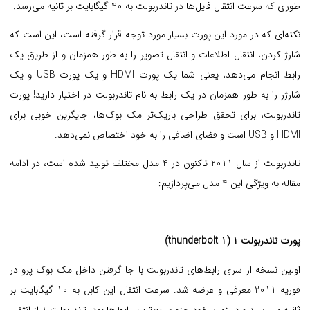
طوری که سرعت انتقال فایل‌ها در تاندربولت به 40 گیگابایت بر ثانیه می‌رسد.
نکته‌ای که در مورد این پورت بسیار مورد توجه قرار گرفته است، این است که
شارژ کردن، انتقال اطلاعات و انتقال تصویر را به طور همزمان و از طریق یک
رابط انجام می‌دهد، یعنی شما یک پورت HDMI و یک پورت USB و یک
شارژر را به طور همزمان در یک رابط به نام تاندربولت در اختیار دارید! پورت
تاندربولت، برای تحقق طراحی باریک‌تر مک بوک‌ها، جایگزین خوبی برای
HDMI و USB است و فضای اضافی را به خود اختصاص نمی‌دهد.
تاندربولت از سال 2011 تاکنون در 4 مدل مختلف تولید شده است، در ادامه
مقاله به ویژگی این 4 مدل می‌پردازیم:
پورت تاندربولت 1 (thunderbolt 1)
اولین نسخه از سری رابط‌های تاندربولت با جا گرفتن داخل مک بوک پرو در
فوریه 2011 معرفی و عرضه شد. سرعت انتقال این کابل به 10 گیگابایت بر