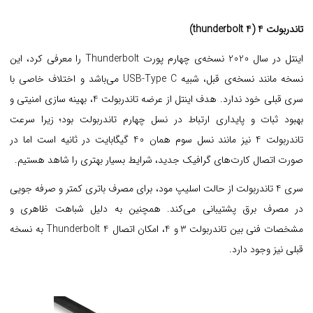
تاندربولت 4 (thunderbolt 4)
اینتل در سال 2020 نسخه‌ی چهارم پورت Thunderbolt را معرفی کرد، این
نسخه مانند نسخه‌ی قبل، شبیه USB-Type C می‌باشد و اختلاف خاصی با
سری قبلی خود ندارد. هدف اینتل از عرضه تاندربولت 4، بهینه سازی امنیتی و
بهبود ثبات و پایداری ارتباط در نسل چهارم تاندربولت بود؛ زیرا سرعت
تاندربولت 4 نیز مانند نسل سوم همان 40 گیگابایت در ثانیه است اما در
صورت اتصال کارت‌های گرافیک جدید، شرایط بسیار بهتری را شاهد هستیم.
سری 4 تاندربولت از حالت اسلیپ مود، برای مصرف باتری کمتر و صرفه جویی
در مصرف برق پشتیبانی می‌کند. همچنین به دلیل شباهت ظاهری و
مشخصات فنی بین تاندربولت 3 و 4، امکان اتصال Thunderbolt 4 به نسخه
قبلی نیز وجود دارد.