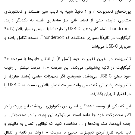
پورت‌های تاندربولت 3 و 4 دقیقاً شبیه به تایپ سی هستند و کانکتورهای
مشابهی دارند، حتی از لحاظ فنی نیز ساختاری شبیه به یکدیگر دارند.
Thunderbolt تمام کاربردهای USB-C را دارد؛ اما با سرعتی بسیار بالاتر (تا 40
گیگابایت در ثانیه)! بسیاری معتقدند که Thunderbolt، نسخه تکامل یافته و
سریع‌تر USB-C می‌باشد.
تاندربولت در آخرین تغییرات خود (نسل 4) از انتقال فایل‌ها با سرعت 40
گیگابایت در ثانیه پشتیبانی می‌کند، این سرعت 100 درصد بیشتر از رقیب
خود یعنی USB-C می‌باشد. همچنین اگر تجهیزات جانبی (مانند هارد)، از
تاندربولت پشتیبانی کنند، می‌توانند سرعت انتقال بالاتری نسبت به USB-C را
در اختیار کاربران بگذارند.
اپل که یکی از توسعه دهندگان اصلی این تکنولوژی می‌باشد، این پورت را در
اکثر محصولات خود جا داده است. می‌توانید این پورت را در محصولاتی از
جمله آیپدها، مک بوک‌ها و ... مشاهده کنید که توانایی اتصال به مانیتور و
لپ تاپ، شارژ کردن تجهیزات جانبی با سرعت 100وات در ثانیه و انتقال