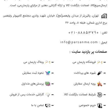
ارسال‌سریع‌کالا، ضمانت بازگشت کالا و ارائه گارانتی معتبر، از مزایای پارسان‌می، است.
maps_home_work
تهران، پائین‌تر از میدان ولیعصر(عج)، خیابان شهید ولدی، مجتمع کامپیوتر ولیعصر،
برج اداری شمالی، طبقه 8، واحد 46
021-88853790
تلفن :
ایمیل :
info@parsanme.com
صفحات پر بازدید سایت :
فروشگاه پارسان می
وبلاگ پارسان می
شیوه های پرداخت
نحوه ثبت سفارش
رویه ارسال سفارش
پرسش‌های متداول
شرایط ضمانت بازگشت کالا
گارانتی خدمات پس از فروش
حریم خصوصی
تماس با ما