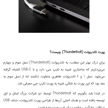
پورت تاندربولت (Thunderbolt) چیست؟
برای درک بهتر این مطلب، به تاندربولت (Thunderbolt) نسل سوم و چهارم
می‌پردازیم که ساختاری شبیه به تایپ سی دارد و با USB-C اشتباه گرفته
می‌شود. نسل 1 و 2 تاندربولت ظاهری متفاوت داشتند اما از نسل سوم به
بعد بود که این پورت به شکلی شبیه به پورت تایپ سی معرفی شد.
در ابتدا باید بگوییم که Thunderbolt توسط دو شرکت بزرگ اینتل و اپل
توسعه یافته است و هدف اصلی آن‌ها از طراحی پورت تاندربولت، حذف USB
و یافتن جایگزینی مناسب برای این پورت بوده است.