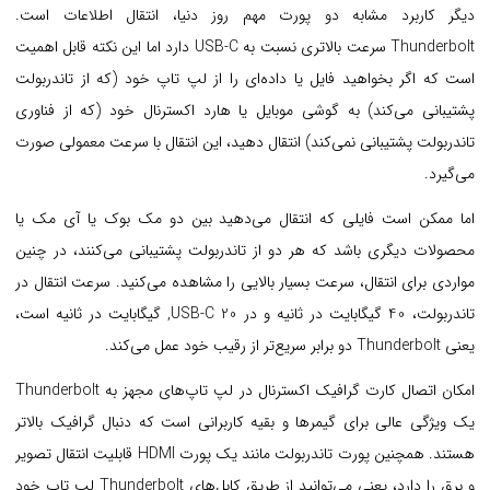
دیگر کاربرد مشابه دو پورت مهم روز دنیا، انتقال اطلاعات است.
Thunderbolt سرعت بالاتری نسبت به USB-C دارد اما این نکته قابل اهمیت
است که اگر بخواهید فایل یا داده‌ای را از لپ تاپ خود (که از تاندربولت
پشتیبانی می‌کند) به گوشی موبایل یا هارد اکسترنال خود (که از فناوری
تاندربولت پشتیبانی نمی‌کند) انتقال دهید، این انتقال با سرعت معمولی صورت
می‌گیرد.
اما ممکن است فایلی که انتقال می‌دهید بین دو مک بوک یا آی مک یا
محصولات دیگری باشد که هر دو از تاندربولت پشتیبانی می‌کنند، در چنین
مواردی برای انتقال، سرعت بسیار بالایی را مشاهده می‌کنید. سرعت انتقال در
تاندربولت، 40 گیگابایت در ثانیه و در 20 USB-C, گیگابایت در ثانیه است،
یعنی Thunderbolt دو برابر سریع‌تر از رقیب خود عمل می‌کند.
امکان اتصال کارت گرافیک اکسترنال در لپ تاپ‌های مجهز به Thunderbolt
یک ویژگی عالی برای گیمرها و بقیه کاربرانی است که دنبال گرافیک بالاتر
هستند. همچنین پورت تاندربولت مانند یک پورت HDMI قابلیت انتقال تصویر
و برق را دارد، یعنی می‌توانید از طریق کابل‌های Thunderbolt لپ تاپ خود