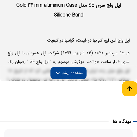
اپل واچ سری SE مدل Gold 44 mm aluminium Case
Silicone Band
اپل واچ اس ای؛ کم بها در قیمت، گرانبها در کیفیت
در 15 سپتامبر 2020 (24 شهریور 1399) شرکت اپل همزمان با اپل واچ
سری 6، از ساعت‌ هوشمند دیگرش، موسوم به " اپل واچ SE " بعنوان یک
اپل واچ میان رده، ارزان قیمت و با کیفیت رونمایی کرد که از تاریخ 18
expand_more
مشاهده بیشتر
سپتامبر 2020 روانه بازار جهانی گردید. اپل با ارائه این محصول دو هدف را
arrow_upward
دنبال می‌کند:
افزایش محبوبیت ساعت‌های هوشمند خود ، ایجاد دسترسی به اپل واچ
دیدگاه ها
برای افراد بیشتر.
اپل واچ SE از لحاظ طراحی ظاهری سنت شکنی خاصی نکرده و نسبت به