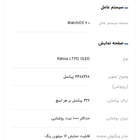
سیستم عامل
نسخه سیستم عامل
WatchOS 7.0
صفحه نمایش
نوع
Retina LTPO OLED
وضوح تصویر
448x368 پیکسل
(رزولوشن)
تراکم پیکسلی
326 پیکسل بر هر اینچ
میزان روشنایی
حداکثر 1000 نیت روشنایی
سایر ویژگیهای صفحه