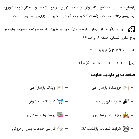
پارسان‌می، در مجتمع کامپیوتر ولیعصر تهران واقع شده و امکان‌خریدحضوری،
ارسال‌سریع‌کالا، ضمانت بازگشت کالا و ارائه گارانتی معتبر، از مزایای پارسان‌می، است.
maps_home_work
تهران، پائین‌تر از میدان ولیعصر(عج)، خیابان شهید ولدی، مجتمع کامپیوتر ولیعصر،
برج اداری شمالی، طبقه 8، واحد 46
021-88853790
تلفن :
ایمیل :
info@parsanme.com
صفحات پر بازدید سایت :
از قابلیت‌های دیگر آن می‌توان به: برخورداری از پردازنده‌ی قدرتمند (S5
Dual Core)، داشتن صفحه‌ای بزرگتر نسبت به نسل قبل و مقاومت در برابر
فروشگاه پارسان می
وبلاگ پارسان می
آب (تا عمق 50 متر) اتصال اینترنت بدون محدودیت و عدم نیاز به همراه
شیوه های پرداخت
نحوه ثبت سفارش
داشتن گوشی اشاره کرد.
رویه ارسال سفارش
پرسش‌های متداول
طراحی؛ دو اندازه و سه مدل جذاب
شرایط ضمانت بازگشت کالا
گارانتی خدمات پس از فروش