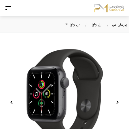
اپل واچ
اپل واچ SE
پارسان می
chevron_left
chevron_right