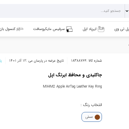
پل تی وی
ایرپاد اپل
سرفیس مایکروسافت
کنسول باز
شماره کالا :
18388764
تاریخ عرضه در پارسان می :
12 آذر 1401
پا
جاکلیدی و محافظ ایرتگ اپل
MX4M2 Apple AirTag Leather Key Ring
انتخاب رنگ :
عسلی