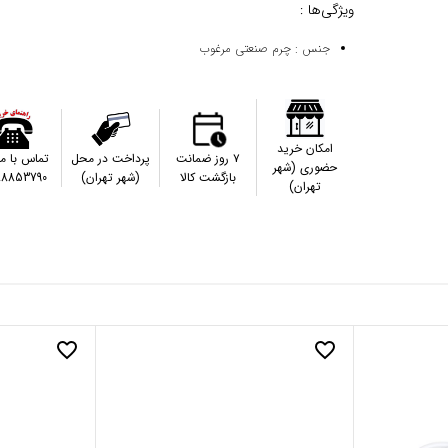
ویژگی‌ها :
جنس : چرم صنعتی مرغوب
امکان خرید
۷ روز ضمانت
پرداخت در محل
تماس با م
حضوری (شهر
بازگشت کالا
(شهر تهران)
88853790
تهران)
favorite_border
favorite_border