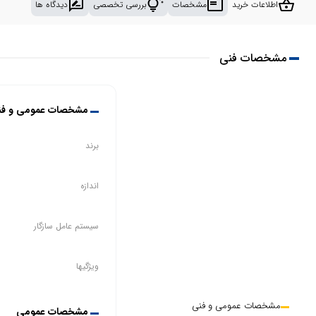
rate_review
tips_and_updates
featured_play_list
shopping_basket
اطلاعات خرید
مشخصات
بررسی تخصصی
دیدگاه ها
مشخصات فنی
مشخصات عمومی و فن
برند
اندازه
سیستم عامل سازگار
ویژگیها
مشخصات عمومی و فنی
مشخصات عمومی