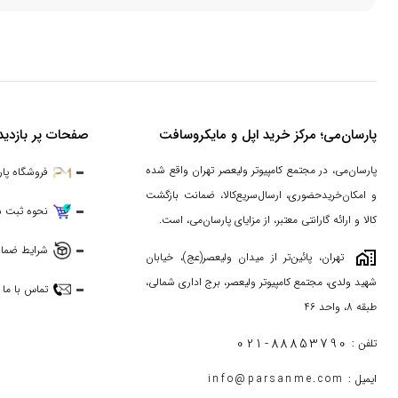
پارسان‌می؛ مرکز خرید اپل و مایکروسافت
صفحات پر بازدید
پارسان‌می، در مجتمع کامپیوتر ولیعصر تهران واقع شده
فروشگاه پا
و امکان‌خریدحضوری، ارسال‌سریع‌کالا، ضمانت بازگشت
نحوه ثبت 
کالا و ارائه گارانتی معتبر، از مزایای پارسان‌می، است.
شرایط ضمان
maps_home_work
تهران، پائین‌تر از میدان ولیعصر(عج)، خیابان
شهید ولدی، مجتمع کامپیوتر ولیعصر، برج اداری شمالی،
تماس با ما
طبقه 8، واحد 46
021-88853790
تلفن :
ایمیل :
info@parsanme.com