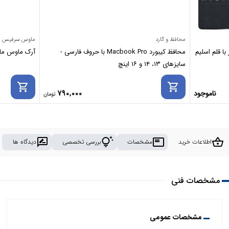
محافظ و گارد
ماوس سرفیس
ا قلم اسلیم
محافظ کیبورد Macbook Pro با حروف فارسی -
آرک ماوس مایکروسافت se
سایزهای ۱۳، ۱۴ و ۱۶ اینچ
shopping_cart
shopping_cart
ناموجود
790,000
rate_review
tips_and_updates
featured_play_list
shopping_basket
اطلاعات خرید
مشخصات
بررسی تخصصی
دیدگاه ها
مشخصات فنی
مشخصات عمومی