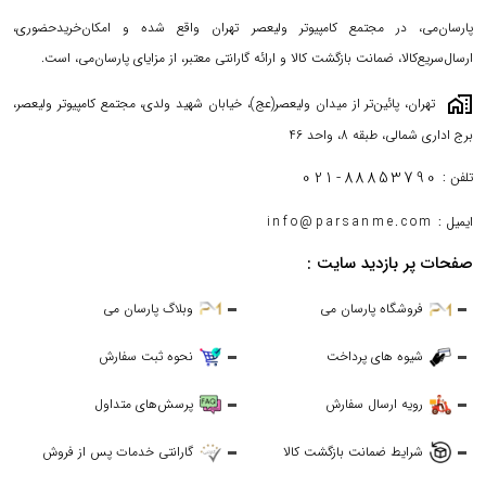
پارسان‌می، در مجتمع کامپیوتر ولیعصر تهران واقع شده و امکان‌خریدحضوری،
ارسال‌سریع‌کالا، ضمانت بازگشت کالا و ارائه گارانتی معتبر، از مزایای پارسان‌می، است.
maps_home_work
تهران، پائین‌تر از میدان ولیعصر(عج)، خیابان شهید ولدی، مجتمع کامپیوتر ولیعصر،
برج اداری شمالی، طبقه 8، واحد 46
021-88853790
تلفن :
ایمیل :
info@parsanme.com
صفحات پر بازدید سایت :
فروشگاه پارسان می
وبلاگ پارسان می
شیوه های پرداخت
نحوه ثبت سفارش
رویه ارسال سفارش
پرسش‌های متداول
شرایط ضمانت بازگشت کالا
گارانتی خدمات پس از فروش