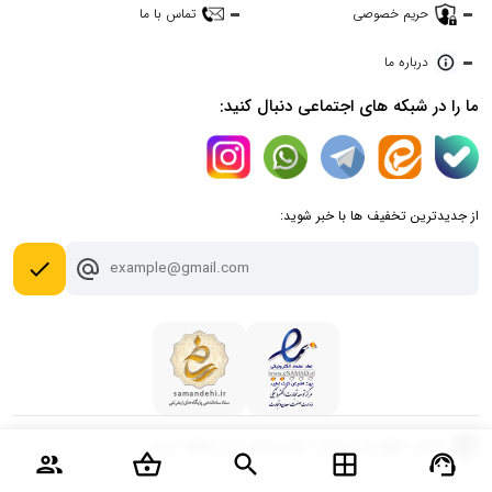
حریم خصوصی
تماس با ما
درباره ما
ما را در شبکه های اجتماعی دنبال کنید:
از جدیدترین تخفیف ها با خبر شوید:
done
copyright
تمامی حقوق این وبسایت برای پارسان می محفوظ است.
group
shopping_basket
search
window
support_agent