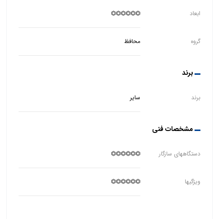
ابعاد
⏣⏣⏣⏣⏣⏣
گروه
محافظ
برند
برند
سایر
مشخصات فنی
دستگاههای سازگار
⏣⏣⏣⏣⏣⏣
ویژگیها
⏣⏣⏣⏣⏣⏣