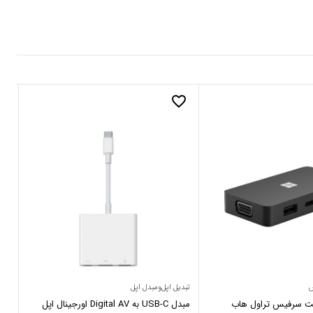
_border
favorite_border
س
تبدیل اپل‌ومبدل اپل
مجی
فت سرفیس تراول هاب
مبدل USB-C به Digital AV اورجینال اپل