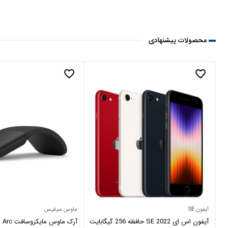
محصولات پیشنهادی
favorite_border
favorite_border
آیفون SE
ماوس سرفیس
آیفون اس ای SE 2022 حافظه 256 گیگابایت
آرک ماوس م