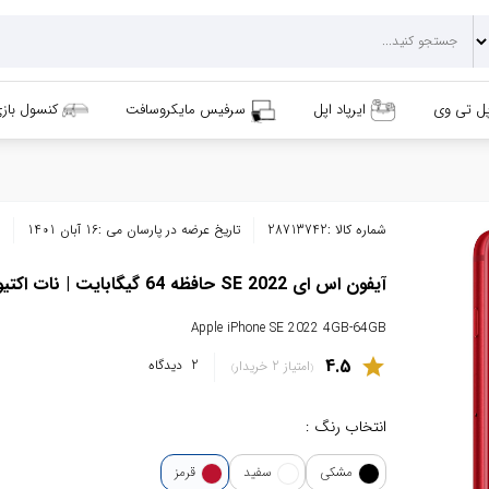
پل تی وی
ایرپاد اپل
سرفیس مایکروسافت
کنسول باز
شماره کالا :
28713742
تاریخ عرضه در پارسان می :
16 آبان 1401
آیفون اس ای SE 2022 حافظه 64 گیگابایت | نات اکتیو و رجیستر شده
Apple iPhone SE 2022 4GB-64GB
4.5
star
2
دیدگاه
امتیاز 2 خریدار
انتخاب رنگ :
مشکی
سفید
قرمز