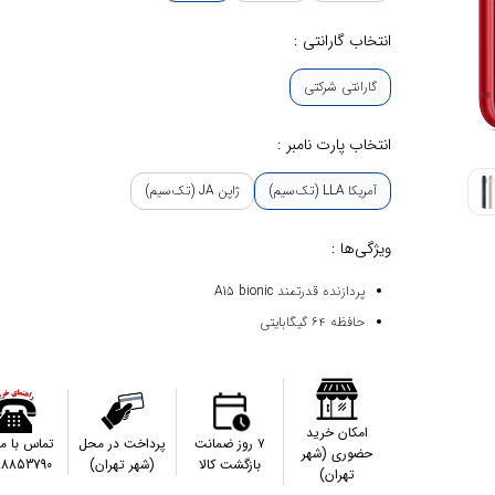
انتخاب گارانتی :
گارانتی شرکتی
انتخاب پارت نامبر :
آمریکا LLA (تک‌سیم)
ژاپن JA (تک‌سیم)
ویژگی‌ها :
پردازنده قدرتمند A15 bionic
حافظه ۶۴ گیگابایتی
امکان خرید
۷ روز ضمانت
پرداخت در محل
تماس با م
حضوری (شهر
بازگشت کالا
(شهر تهران)
88853790
تهران)