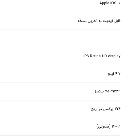
Apple iOS 16
قابل آپدیت به آخرین نسخه
IPS Retina HD display
4.7 اینچ
1334*750 پیکسل
326 پیکسل در اینچ
1400:1 (معمولی)