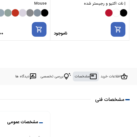
| نات اکتیو و رجیستر شده
Mouse
shopping_cart
shopping_cart
ناموجود
00
rate_review
tips_and_updates
featured_play_list
shopping_basket
اطلاعات خرید
مشخصات
بررسی تخصصی
دیدگاه ها
مشخصات فنی
مشخصات عمومی