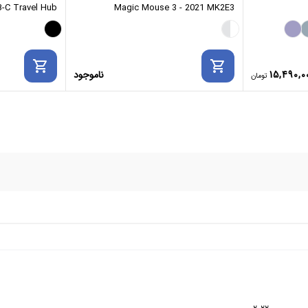
-C Travel Hub
Magic Mouse 3 - 2021 MK2E3
shopping_cart
shopping_cart
15,490,0
ناموجود