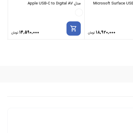
Microsoft Surface USB
مدل Apple USB-C to Digital AV
A3
Multiport Adapter
rt
shopping_cart
14,590,000
18,920,000