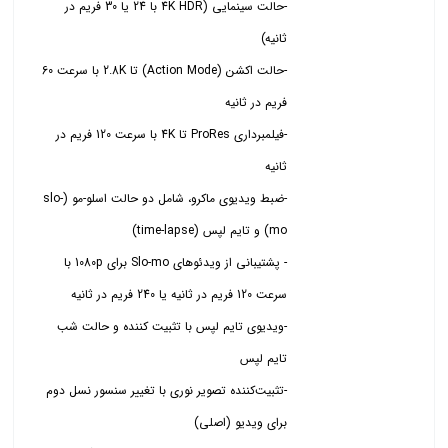
-حالت سینمایی (4K HDR با 24 یا 30 فریم در
-حالت اکشن (Action Mode) تا 2.8K با سرعت 60
-فیلمبرداری ProRes تا 4K با سرعت 120 فریم در
-ضبط ویدیوی ماکرو، شامل دو حالت اسلو-مو (slo-
- پشتیبانی از ویدئوهای Slo-mo برای 1080p با
-ویدیوی تایم لپس با تثبیت کننده و حالت شب
-تثبیت‌کننده تصویر نوری با تغییر سنسور نسل دوم