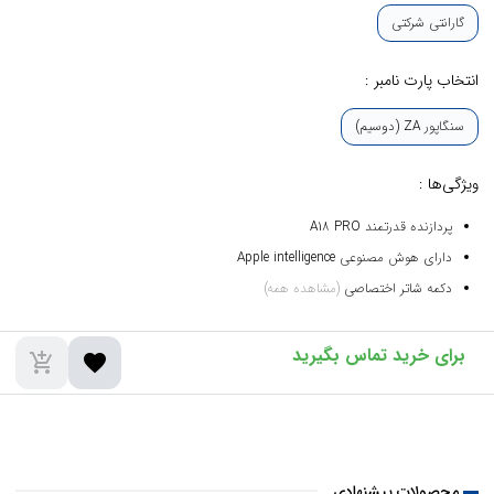
گارانتی شرکتی
انتخاب پارت نامبر :
سنگاپور ZA (دوسیم)
ویژگی‌ها :
پردازنده قدرتمند A18 PRO
دارای هوش مصنوعی Apple intelligence
دکمه شاتر اختصاصی
(مشاهده همه)
add_shopping_cart
favorite
محصولات پیشنهادی