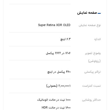
صفحه نمایش
نوع صفحه نمایش
Super Retina XDR OLED
اندازه
6.3 اینچ
وضوح تصویر
1206 در 2622 پیکسل
(رزولوشن)
تراکم پیکسلی
460 پیکسل در اینچ
نسبت کنتراست
2,000,000:1 (معمولی)
حداکثر روشنایی