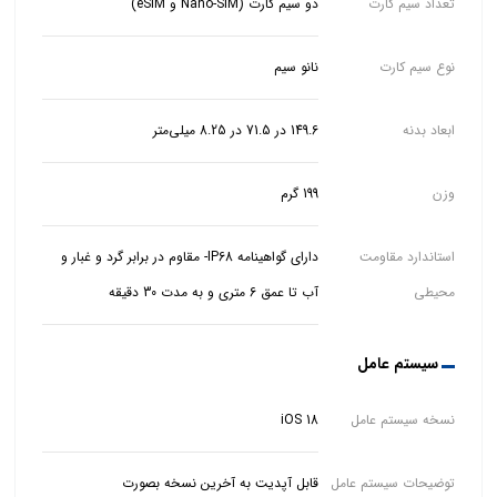
تعداد سیم کارت
دو سیم کارت (Nano-SIM و eSIM)
نوع سیم کارت
نانو سیم
ابعاد بدنه
149.6 در 71.5 در 8.25 میلی‌متر
وزن
199 گرم
استاندارد مقاومت
دارای گواهینامه IP68- مقاوم در برابر گرد و غبار و
محیطی
آب تا عمق 6 متری و به مدت 30 دقیقه
سیستم عامل
نسخه سیستم عامل
iOS 18
توضیحات سیستم عامل
قابل آپدیت به آخرین نسخه بصورت