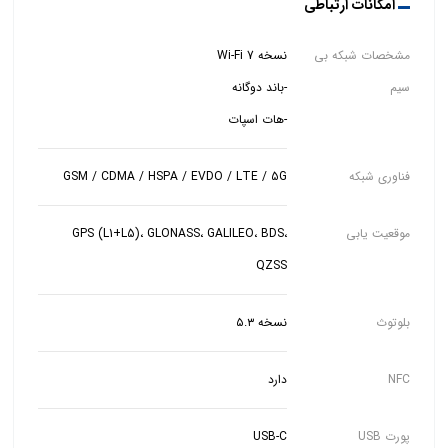
امکانات ارتباطی
مشخصات شبکه بی
سیم
-هات اسپات
فناوری شبکه
GSM / CDMA / HSPA / EVDO / LTE / 5G
موقعیت یابی
GPS (L1+L5)، GLONASS، GALILEO، BDS،
QZSS
بلوتوث
نسخه ۵.۳
NFC
دارد
پورت USB
USB-C