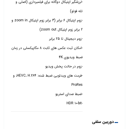
-لرزشگیر اپتیکال دوگانه برای فیلمبرداری (اصلی و
-زوم اپتیکال 6 برابر (3 برابر زوم اپتیکال zoom in و
-امکان ثبت عکس های ثابت 8 مگاپیکسلی در زمان
-فرمت های ویدئویی ضبط شده: HEVC، H.264، و
-HDR 10-bit
دوربین سلفی