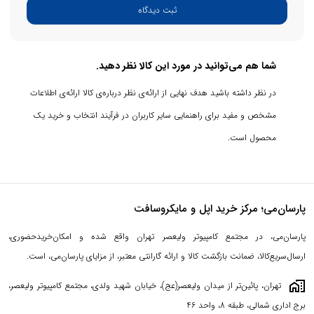
ثبت دیدگاه
شما هم می‌توانید در مورد این کالا نظر دهید.
در نظر داشته باشید هدف نهایی از ارائه‌ی نظر درباره‌ی کالا ارائه‌ی اطلاعات
مشخص و مفید برای راهنمایی سایر کاربران در فرآیند انتخاب و خرید یک
محصول است.
پارسان‌می؛ مرکز خرید اپل و مایکروسافت
پارسان‌می، در مجتمع کامپیوتر ولیعصر تهران واقع شده و امکان‌خریدحضوری،
ارسال‌سریع‌کالا، ضمانت بازگشت کالا و ارائه گارانتی معتبر، از مزایای پارسان‌می، است.
maps_home_work
تهران، پائین‌تر از میدان ولیعصر(عج)، خیابان شهید ولدی، مجتمع کامپیوتر ولیعصر،
برج اداری شمالی، طبقه 8، واحد 46