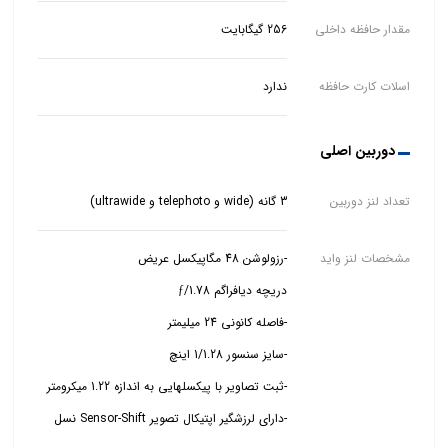
مقدار حافظه داخلی
256 گیگابایت
اسلات کارت حافظه
ندارد
دوربین اصلی
تعداد لنز دوربین
3 گانه (wide و telephoto و ultrawide)
مشخصات لنز واید
-دارای لرزشگیر اپتیکال تصویر Sensor-Shift نسل