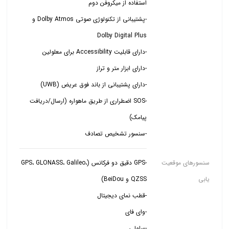
-پشتیبانی از تکنولوژی صوتی Dolby Atmos و
-SOS اضطراری از طریق ماهواره (ارسال/دریافت
-سنسور تشخیص تصادف
سنسورهای موقعیت
-GPS دقیق دو فرکانس (GPS، GLONASS، Galileo،
یابی