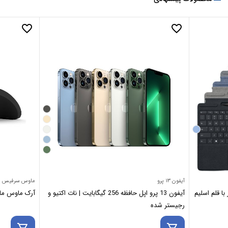
favorite_border
favorite_border
آیفون ۱۳ پرو
ماوس سرفیس
ا قلم اسلیم
آیفون 13 پرو اپل حافظه 256 گیگابایت | نات اکتیو و
آرک ماوس مایکروسافت se
رجیستر شده
shopping_cart
shopping_cart