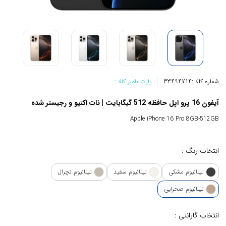
شماره کالا :
33494714
پارت نامبر کالا :
آیفون 16 پرو اپل حافظه 512 گیگابایت | نات اکتیو و رجیستر شده
Apple iPhone 16 Pro 8GB-512GB
انتخاب رنگ :
تیتانیوم مشکی
تیتانیوم سفید
تیتانیوم نچرال
تیتانیوم صحرایی
انتخاب گارانتی :