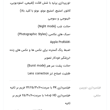
-نورپردازی پرتره با شش افکت (طبیعی، استودیویی،
-قابلیت اصلاح لنز Lens correction
فیلمبرداری دوربین
سلفی
-فیلمبرداری 1080p HD با سرعت25/30/60 فریم بر