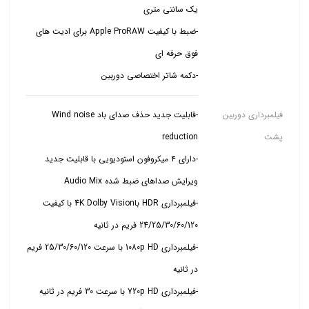
-ضبط با کیفیت Apple ProRAW برای ادیت های
-دکمه شاتر اختصاصی دوربین
فیلمبرداری دوربین
-قابلیت جدید حذف صدای باد Wind noise
پشت
-دارای ۴ میکروفون استودیویی با قابلیت جدید
-فیلمبرداری HDR با4K Dolby Vision با کیفیت
-فیلمبرداری 1080p HD با سرعت 25/30/60/120 فریم