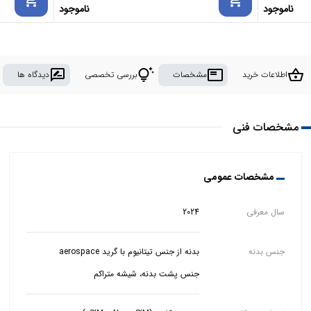
ناموجود
ناموجود
rate_review
tips_and_updates
featured_play_list
shopping_basket
اطلاعات خرید
مشخصات
بررسی تخصصی
دیدگاه ها
مشخصات فنی
مشخصات عمومی
سال معرفی
2024
جنس بدنه
جنس پشت بدنه، شیشه متراکم