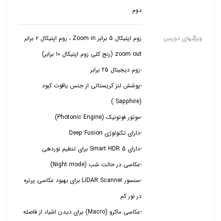
دوم
ویژگیهای دوربین
زوم اپتیکال 5 برابر Zoom in ، زوم اپتیکال ۲ برابر
-پوشش لنز کریستالی از جنس یاقوت کبود
-سنسور LiDAR Scanner برای بهبود عکاسی پرتره
-عکاسی ماکرو (Macro) برای دیدن اشیاء از فاصله