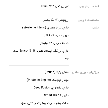
تعداد لنز دوربین
دوربین تکی TrueDepth
مشخصات دوربین
سلفی
-دارای لرزشگیر اپتیکال تصویر Sensor-Shift نسل
دوم
ویژگیهای دوربین سلفی