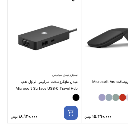
تبدیل‌ومبدل سرفیس
تبدی
آرک ماوس مایکروسافت Microsoft Arc
مبدل مایکروسافت سرفیس تراول هاب
Microsoft Surface USB-C Travel Hub
ter
rt
shopping_cart
18,920,000
15,490,000