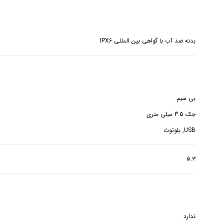
بدنه ضد آب با گواهی بین المللی IPX6
USB, بلوتوث
۵.۳
ندارد