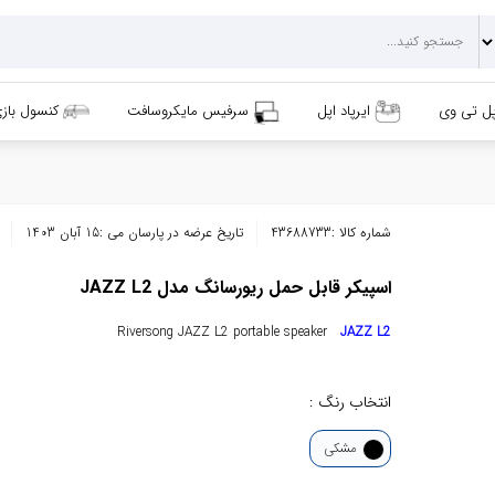
پل تی وی
ایرپاد اپل
سرفیس مایکروسافت
کنسول باز
شماره کالا :
43688733
تاریخ عرضه در پارسان می :
15 آبان 1403
اسپیکر قابل حمل ریورسانگ مدل JAZZ L2
Riversong JAZZ L2 portable speaker
JAZZ L2
انتخاب رنگ :
مشکی