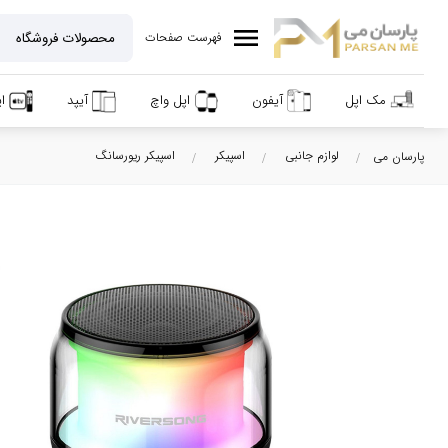
menu
فهرست صفحات
مک اپل
آیفون
اپل واچ
آیپد
ا
لوازم جانبی
اسپیکر
اسپیکر ریورسانگ
پارسان می