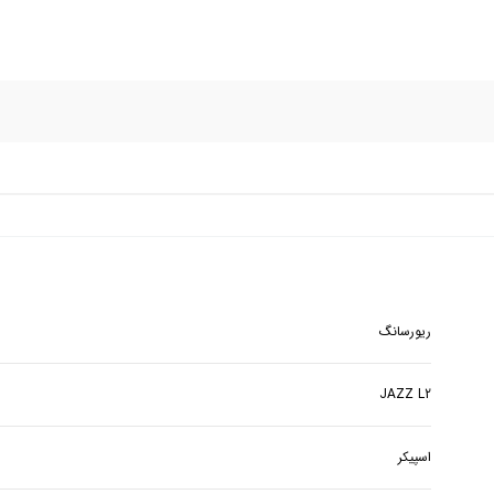
ریورسانگ
JAZZ L2
اسپیکر