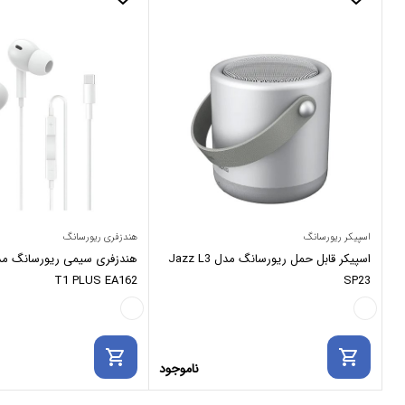
اسپیکر ریورسانگ
هندزفری ریورسانگ
اسپیکر قابل حمل ریورسانگ مدل Jazz L3
T1 PLUS EA162
SP23
shopping_cart
shopping_cart
ناموجود