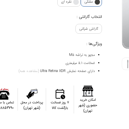
مشکی
نقره ای
انتخاب گارانتی :
گارانتی شرکتی
ویژگی‌ها :
مجهز به تراشه M5
ضخامت 5.1 میلیمتری
دارای صفحه نمایش Ultra Retina XDR
(مشاهده همه)
امکان خرید
۷ روز ضمانت
پرداخت در محل
تماس با م
حضوری (شهر
بازگشت کالا
(شهر تهران)
88853790
تهران)