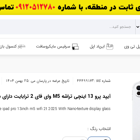
پل تی وی
ایرپاد اپل
سرفیس مایکروسافت
کنسول باز
شماره کالا :
44499163
تاریخ عرضه در پارسان می :
25 بهمن 1404
آیپد پرو 13 اینچی تراشه M5 وای فای 2 ترابایت دارای شیشه نمایشگر با بافت نانو
e ipad pro 13inch m5 wifi 2t 2025 With Nano-texture display glass
انتخاب رنگ :