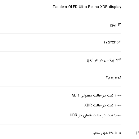
Tandem OLED Ultra Retina XDR display
13 اینچ
2752x2064
264 پیکسل در هر اینچ
2,000,000:1
-1600 نیت در حالت فضای باز HDR
۱۰ تا ۱۲۰ هزتر متغیر