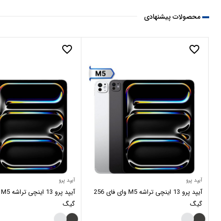
محصولات پیشنهادی
favorite_border
favorite_border
آیپد پرو
آیپد پرو
آیپد پرو 13 اینچی تراشه M5 وای فای 256
گیگ
گیگ