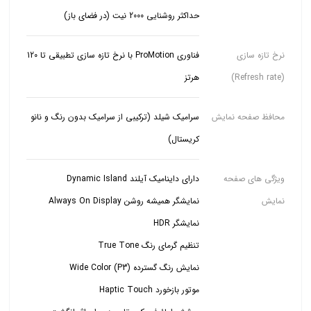
حداکثر روشنایی 2000 نیت (در فضای باز)
نرخ تازه سازی
فناوری ProMotion با نرخ تازه سازی تطبیقی ​​تا 120
(Refresh rate)
هرتز
محافظ صفحه نمایش
سرامیک شیلد (ترکیبی از سرامیک بدون رنگ و نانو
کریستال)
ویژگی های صفحه
نمایش