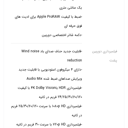
-ضبط با کیفیت Apple ProRAW برای ادیت های
-دکمه شاتر اختصاصی دوربین
فیلمبرداری دوربین
-قابلیت جدید حذف صدای باد Wind noise
پشت
-دارای ۴ میکروفون استودیویی با قابلیت جدید
-فیلمبرداری HDR با4K Dolby Vision با کیفیت
-فیلمبرداری 1080p HD با سرعت 25/30/60/120 فریم