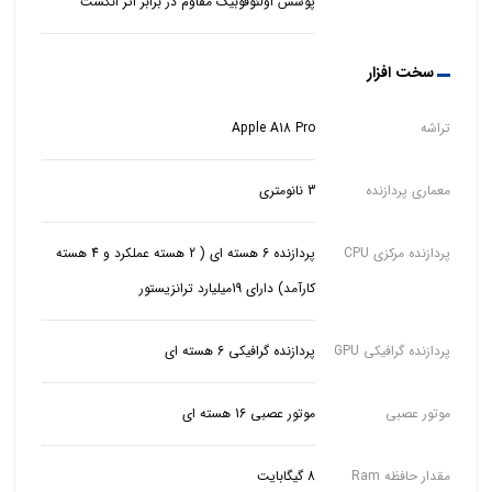
پوشش اولئوفوبیک مقاوم در برابر اثر انگشت
سخت افزار
تراشه
Apple A18 Pro
معماری پردازنده
3 نانومتری
پردازنده مرکزی CPU
پردازنده 6 هسته ای ( 2 هسته عملکرد و 4 هسته
کارآمد) دارای 19میلیارد ترانزیستور
پردازنده گرافیکی GPU
پردازنده گرافیکی 6 هسته ای
موتور عصبی
موتور عصبی 16 هسته ای
مقدار حافظه Ram
8 گیگابایت