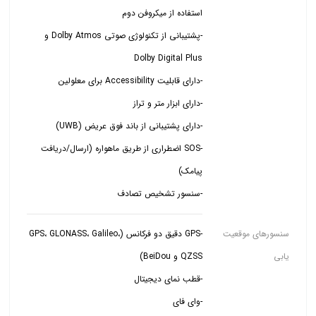
-پشتیبانی از تکنولوژی صوتی Dolby Atmos و
-SOS اضطراری از طریق ماهواره (ارسال/دریافت
-سنسور تشخیص تصادف
سنسورهای موقعیت
-GPS دقیق دو فرکانس (GPS، GLONASS، Galileo،
یابی