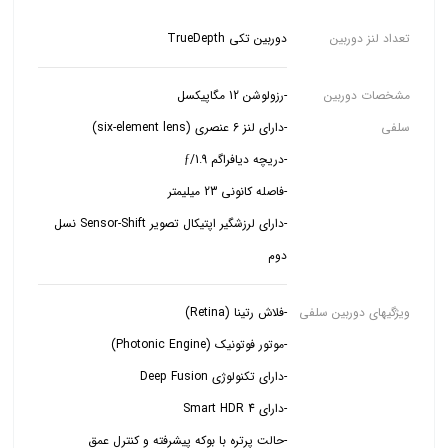
تعداد لنز دوربین
دوربین تکی TrueDepth
مشخصات دوربین
سلفی
-دارای لرزشگیر اپتیکال تصویر Sensor-Shift نسل
دوم
ویژگیهای دوربین سلفی