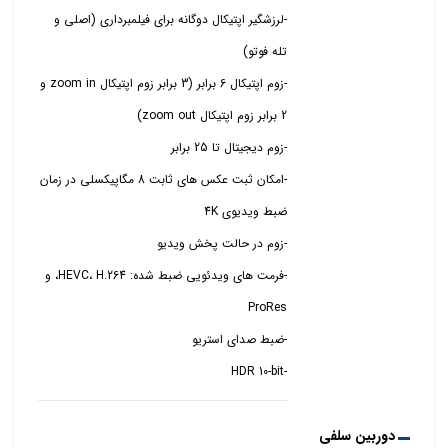
-لرزشگیر اپتیکال دوگانه برای فیلمبرداری (اصلی و
-زوم اپتیکال 6 برابر (3 برابر زوم اپتیکال zoom in و
-امکان ثبت عکس های ثابت 8 مگاپیکسلی در زمان
-فرمت های ویدئویی ضبط شده: HEVC، H.264، و
-HDR 10-bit
دوربین سلفی