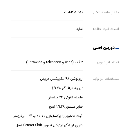
مقدار حافظه داخلی
256 گیگابایت
اسلات کارت حافظه
ندارد
دوربین اصلی
تعداد لنز دوربین
3 گانه (wide و telephoto و ultrawide)
مشخصات لنز واید
-دارای لرزشگیر اپتیکال تصویر Sensor-Shift نسل