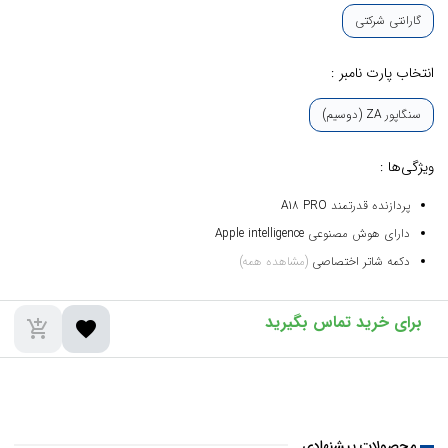
گارانتی شرکتی
انتخاب پارت نامبر :
سنگاپور ZA (دوسیم)
ویژگی‌ها :
پردازنده قدرتمند A18 PRO
دارای هوش مصنوعی Apple intelligence
دکمه شاتر اختصاصی
(مشاهده همه)
add_shopping_cart
favorite
محصولات پیشنهادی