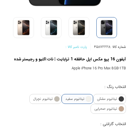
شماره کالا :
45872228
پارت نامبر کالا :
آیفون 16 پرو مکس اپل حافظه 1 ترابایت | نات اکتیو و رجیستر شده
Apple iPhone 16 Pro Max 8GB-1TB
انتخاب رنگ :
تیتانیوم مشکی
تیتانیوم سفید
تیتانیوم نچرال
تیتانیوم صحرایی
انتخاب گارانتی :