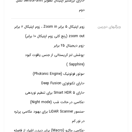
-دارای لرزشگیر اپتیکال تصویر Sensor-Shift نسل
دوم
ویژگیهای دوربین
زوم اپتیکال 5 برابر Zoom in ، زوم اپتیکال ۲ برابر
-پوشش لنز کریستالی از جنس یاقوت کبود
-سنسور LiDAR Scanner برای بهبود عکاسی پرتره
-عکاسی ماکرو (Macro) برای دیدن اشیاء از فاصله