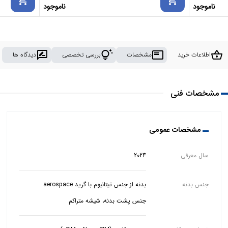
ناموجود
ناموجود
rate_review
tips_and_updates
featured_play_list
shopping_basket
اطلاعات خرید
مشخصات
بررسی تخصصی
دیدگاه ها
مشخصات فنی
مشخصات عمومی
سال معرفی
2024
جنس بدنه
جنس پشت بدنه، شیشه متراکم