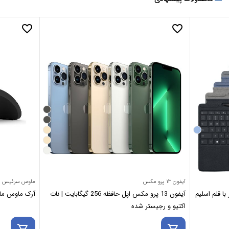
favorite_border
favorite_border
آیفون ۱۳ پرو مکس
ماوس سرفیس
ا قلم اسلیم
آیفون 13 پرو مکس اپل حافظه 256 گیگابایت | نات
آرک ماوس مایکروسافت se
اکتیو و رجیستر شده
shopping_cart
shopping_cart