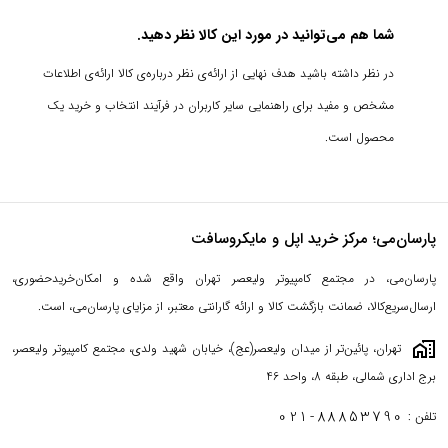
شما هم می‌توانید در مورد این کالا نظر دهید.
در نظر داشته باشید هدف نهایی از ارائه‌ی نظر درباره‌ی کالا ارائه‌ی اطلاعات
مشخص و مفید برای راهنمایی سایر کاربران در فرآیند انتخاب و خرید یک
محصول است.
پارسان‌می؛ مرکز خرید اپل و مایکروسافت
پارسان‌می، در مجتمع کامپیوتر ولیعصر تهران واقع شده و امکان‌خریدحضوری،
ارسال‌سریع‌کالا، ضمانت بازگشت کالا و ارائه گارانتی معتبر، از مزایای پارسان‌می، است.
maps_home_work
تهران، پائین‌تر از میدان ولیعصر(عج)، خیابان شهید ولدی، مجتمع کامپیوتر ولیعصر،
برج اداری شمالی، طبقه 8، واحد 46
021-88853790
تلفن :