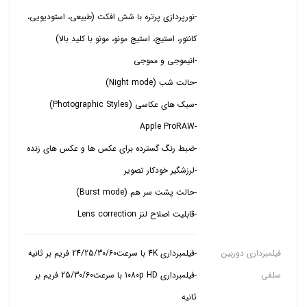
-نورپردازی پرتره با شش افکت (طبیعی، استودیویی،
-قابلیت اصلاح لنز Lens correction
فیلمبرداری دوربین
سلفی
-فیلمبرداری 1080p HD با سرعت25/30/60 فریم بر