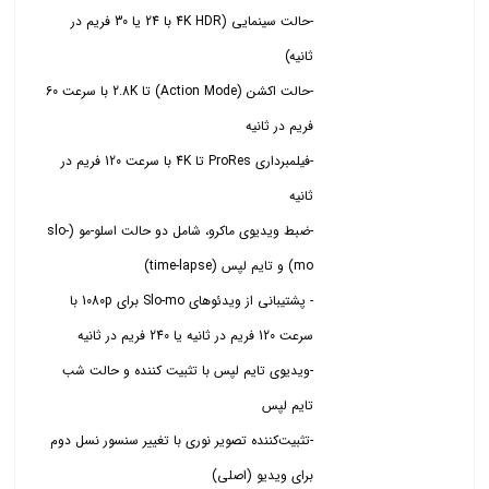
-حالت سینمایی (4K HDR با 24 یا 30 فریم در
-حالت اکشن (Action Mode) تا 2.8K با سرعت 60
-فیلمبرداری ProRes تا 4K با سرعت 120 فریم در
-ضبط ویدیوی ماکرو، شامل دو حالت اسلو-مو (slo-
- پشتیبانی از ویدئوهای Slo-mo برای 1080p با
-ویدیوی تایم لپس با تثبیت کننده و حالت شب
-تثبیت‌کننده تصویر نوری با تغییر سنسور نسل دوم