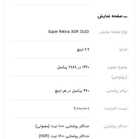
صفحه نمایش
نوع صفحه نمایش
Super Retina XDR OLED
اندازه
6.9 اینچ
وضوح تصویر
1320 در 2868 پیکسل
(رزولوشن)
تراکم پیکسلی
460 پیکسل در هر اینچ
نسبت کنتراست
2,000,000:1
حداکثر روشنایی