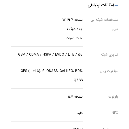
امکانات ارتباطی
مشخصات شبکه بی
سیم
-هات اسپات
فناوری شبکه
GSM / CDMA / HSPA / EVDO / LTE / 5G
موقعیت یابی
GPS (L1+L5)، GLONASS، GALILEO، BDS،
QZSS
بلوتوث
نسخه ۵.۳
NFC
دارد