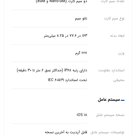
تعداد سیم کارت
دو سیم کارت (Nano-SIM و eSIM)
نوع سیم کارت
نانو سیم
ابعاد بدنه
163 در 77.6 در 8.25 میلی‌متر
وزن
۲۲۷ گرم
استاندارد مقاومت
دارای رتبه IP68 (حداکثر عمق 6 متر تا 30 دقیقه)
محیطی
تحت استاندارد IEC 60529
سیستم عامل
نسخه سیستم عامل
iOS 18
توضیحات سیستم عامل
قابل آپدیت به آخرین نسخه