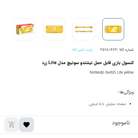
شماره کالا :
45981474
پارت نامبر کالا :
کنسول بازی قابل حمل نینتندو سوئیچ مدل Lite زرد
Nintendo Switch Lite yellow
ویژگی‌ها :
صفحه نمایش ۵.۵ اینچی
add_shopping_cart
favorite