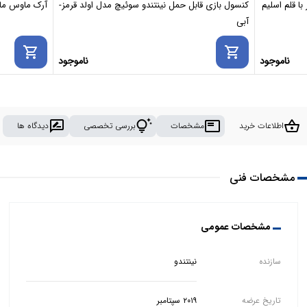
ا قلم اسلیم
کنسول بازی قابل حمل نینتندو سوئیچ مدل اولد قرمز-
آرک ماوس مایکروسافت se
آبی
shopping_cart
shopping_cart
ناموجود
ناموجود
rate_review
tips_and_updates
featured_play_list
shopping_basket
اطلاعات خرید
مشخصات
بررسی تخصصی
دیدگاه ها
مشخصات فنی
مشخصات عمومی
سازنده
نینتندو
تاریخ عرضه
۲۰۱۹ سپتامبر