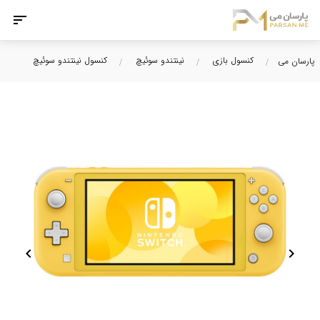
کنسول بازی
نینتندو سوئیچ
کنسول نینتندو سوئیچ
پارسان می
chevron_left
chevron_right