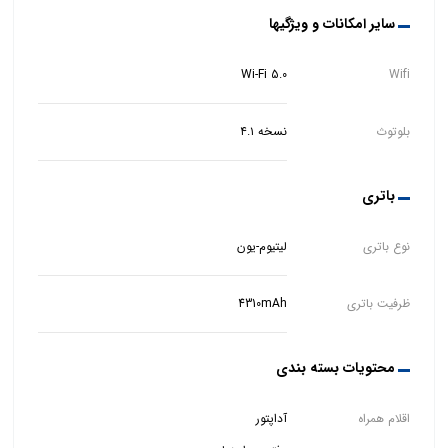
سایر امکانات و ویژگیها
Wi-Fi 5.0
Wifi
بلوتوث
نسخه ۴.۱
باتری
نوع باتری
لیتیوم-یون
ظرفیت باتری
4310mAh
محتویات بسته بندی
اقلام همراه