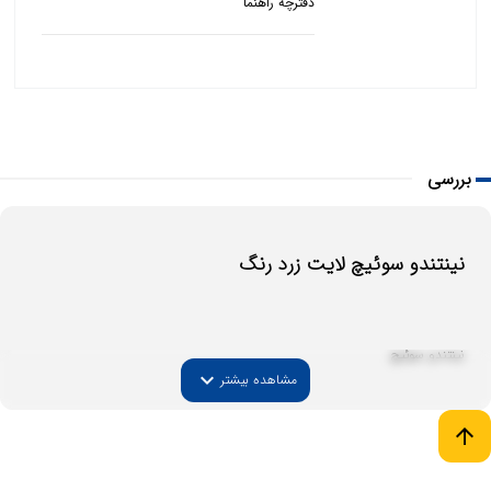
دفترچه راهنما
بررسی
نینتندو سوئیچ لایت زرد رنگ
نینتندو سوئیچ
expand_more
مشاهده بیشتر
arrow_upward