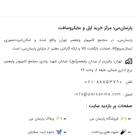
پارسان‌می؛ مرکز خرید اپل و مایکروسافت
پارسان‌می، در مجتمع کامپیوتر ولیعصر تهران واقع شده و امکان‌خریدحضوری،
ارسال‌سریع‌کالا، ضمانت بازگشت کالا و ارائه گارانتی معتبر، از مزایای پارسان‌می، است.
maps_home_work
تهران، پائین‌تر از میدان ولیعصر(عج)، خیابان شهید ولدی، مجتمع کامپیوتر ولیعصر،
برج اداری شمالی، طبقه 8، واحد 46
021-88853790
تلفن :
ایمیل :
info@parsanme.com
صفحات پر بازدید سایت :
فروشگاه پارسان می
وبلاگ پارسان می
شیوه های پرداخت
نحوه ثبت سفارش