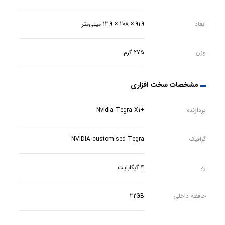
ابعاد
91.9 × 208 × 13.9 میلی‌متر
وزن
275 گرم
مشخصات سخت افزاری
پردازنده
+Nvidia Tegra X1
گرافیک
NVIDIA customised Tegra
رم
۴ گیگابایت
حافظه داخلی
32GB