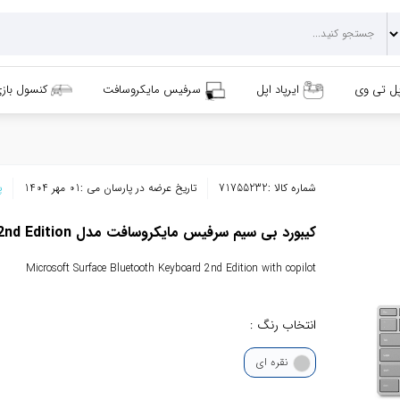
پل تی وی
ایرپاد اپل
سرفیس مایکروسافت
کنسول باز
شماره کالا :
71755232
تاریخ عرضه در پارسان می :
01 مهر 1404
پ
کیبورد بی سیم سرفیس مایکروسافت مدل 2nd Edition مجهز به کوپایلت
Microsoft Surface Bluetooth Keyboard 2nd Edition with copilot
انتخاب رنگ :
نقره ای