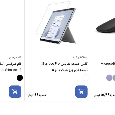
محافظ و گارد
قلم سرفیس
ایکروسافت Microsoft Arc
گلس صفحه نمایش Surface Pro -
نسخه‌های پرو ۸، ۹، ۱۰ و ۱۱
Surface Slim pen 2 (شارژی)
shopping_cart
shopping_cart
990,000
15,490,0