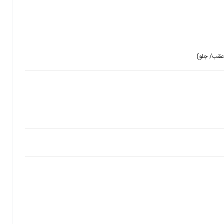
عقب/ جلو)