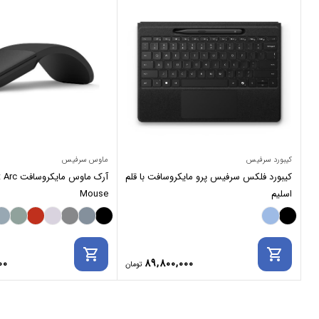
کیبورد سرفیس
ماوس سرفیس
کیبورد فلکس سرفیس پرو مایکروسافت با قلم
آرک ماوس م
اسلیم
Mouse
shopping_cart
shopping_cart
00
89,800,000