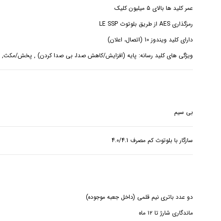
ویژگی های کلید رسانه: پایه (افزایش/کاهش صدا، بی صدا کردن) , پخش/مکث, 
بی سیم
سازگار با بلوتوث کم مصرف 4.0/4.1
ماندگاری شارژ تا ۱۲ ماه