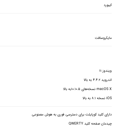
کیبورد
مایکروسافت
iOS نسخه ۸.۱ به بالا