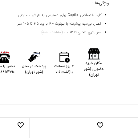
ویژگی‌ها :
کلید اختصاصی Copilot برای دسترسی به هوش مصنوعی
اتصال بی‌سیم پیشرفته با بلوتوث ۴.۰ با برد ۴.۵ تا ۱۰.۵ متر
عمر باتری داخلی تا ۱۲ ماه
(مشاهده همه)
امکان خرید
۷ روز ضمانت
پرداخت در محل
تماس با م
حضوری (شهر
بازگشت کالا
(شهر تهران)
88853790
تهران)
favorite_border
favorite_border