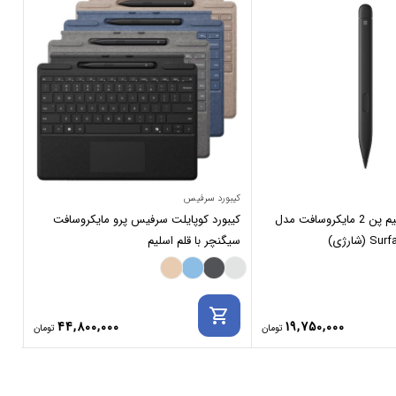
کیبورد سرفیس
کیب
قلم سرفیس اسلیم پن 2 مایکروسافت مدل
کیبورد کوپایلت سرفیس پرو مایکروسافت
سیگنچر با قلم اسلیم
قلم
rt
shopping_cart
44,800,000
19,750,000