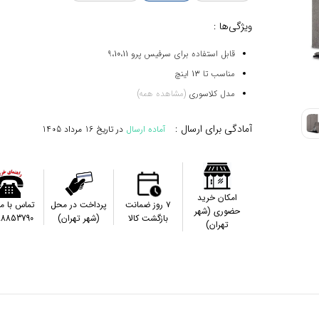
ویژگی‌ها :
قابل استفاده برای سرفیس پرو 9،10،11
مناسب تا 13 اینچ
مدل کلاسوری
(مشاهده همه)
آمادگی برای ارسال :
آماده ارسال
در تاریخ
16 مرداد 1405
امکان خرید
۷ روز ضمانت
پرداخت در محل
تماس با م
حضوری (شهر
بازگشت کالا
(شهر تهران)
88853790
تهران)