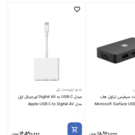
_border
favorite_border
س
تبدیل اپل‌ومبدل اپل
مجی
فت سرفیس تراول هاب
مبدل USB-C به Digital AV اورجینال اپل
Microsoft Surface USB
مدل Apple USB-C to Digital AV
A3
Multiport Adapter
rt
shopping_cart
14,590,000
18,920,000