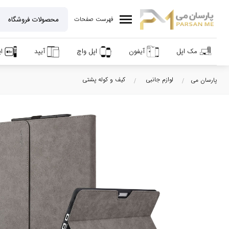
menu
فهرست صفحات
مک اپل
آیفون
اپل واچ
آیپد
ا
لوازم جانبی
کیف و کوله پشتی
پارسان می