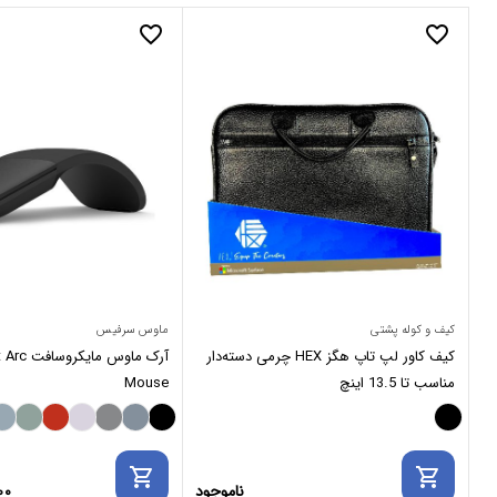
favorite_border
favorite_border
کیف و کوله پشتی
ماوس سرفیس
کیف کاور لپ تاپ هگز HEX چرمی دسته‌دار
آرک ماوس م
مناسب تا 13.5 اینچ
Mouse
shopping_cart
shopping_cart
ناموجود
00