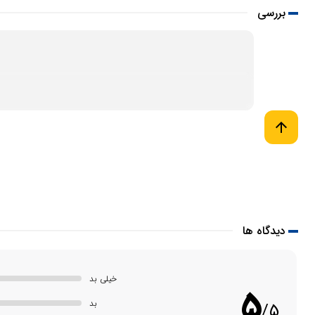
بررسی
arrow_upward
دیدگاه ها
خیلی بد
5
بد
/5