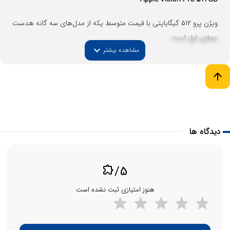
ویژن پرو 512 گیگابایتی با قیمت متوسط یکه از مدل‌های سه گانه هدست
مجازی اپل است.
expand_more
مشاهده بیشتر
arrow_upward
دیدگاه ها
/5
extension
هنوز امتیازی ثبت نشده است