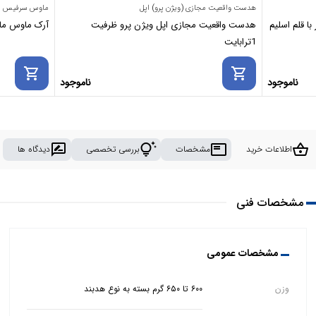
هدست واقعیت مجازی (ویژن پرو) اپل
ماوس سرفیس
ا قلم اسلیم
هدست واقعیت مجازی اپل ویژن پرو ظرفیت
آرک ماوس مایکروسافت se
1ترابایت
shopping_cart
shopping_cart
ناموجود
ناموجود
rate_review
tips_and_updates
featured_play_list
shopping_basket
اطلاعات خرید
مشخصات
بررسی تخصصی
دیدگاه ها
مشخصات فنی
مشخصات عمومی
وزن
۶۰۰ تا ۶۵۰ گرم بسته به نوع هدبند