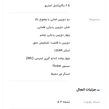
6.5 مگاپیکسل استریو
سنسورها
حسگر نور محیط
جزئیات اتصال
نسخه بلوتوث
نسخه ۵.۳