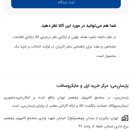
ثبت دیدگاه
شما هم می‌توانید در مورد این کالا نظر دهید.
در نظر داشته باشید هدف نهایی از ارائه‌ی نظر درباره‌ی کالا ارائه‌ی اطلاعات
مشخص و مفید برای راهنمایی سایر کاربران در فرآیند انتخاب و خرید یک
محصول است.
پارسان‌می؛ مرکز خرید اپل و مایکروسافت
پارسان‌می، در مجتمع کامپیوتر ولیعصر تهران واقع شده و امکان‌خریدحضوری،
ارسال‌سریع‌کالا، ضمانت بازگشت کالا و ارائه گارانتی معتبر، از مزایای پارسان‌می، است.
maps_home_work
تهران، پائین‌تر از میدان ولیعصر(عج)، خیابان شهید ولدی، مجتمع کامپیوتر ولیعصر،
برج اداری شمالی، طبقه 8، واحد 46