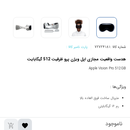
شماره کالا :
72724181
پارت نامبر کالا :
هدست واقعیت مجازی اپل ویژن پرو ظرفیت 512 گیگابایت
Apple Vision Pro 512GB
ویژگی‌ها :
متریال ساخت فوق العاده بالا
رم ۱۶ گیگابایتی
add_shopping_cart
favorite