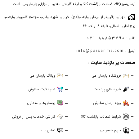
ارسال‌سریع‌کالا، ضمانت بازگشت کالا و ارائه گارانتی معتبر، از مزایای پارسان‌می، است.
maps_home_work
تهران، پائین‌تر از میدان ولیعصر(عج)، خیابان شهید ولدی، مجتمع کامپیوتر ولیعصر،
برج اداری شمالی، طبقه 8، واحد 46
021-88853790
تلفن :
ایمیل :
info@parsanme.com
صفحات پر بازدید سایت :
فروشگاه پارسان می
وبلاگ پارسان می
شیوه های پرداخت
نحوه ثبت سفارش
رویه ارسال سفارش
پرسش‌های متداول
شرایط ضمانت بازگشت کالا
گارانتی خدمات پس از فروش
حریم خصوصی
تماس با ما