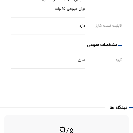
توان خروجی 15 وات
قابلیت فست شارژ
دارد
مشخصات عمومی
گروه
شارژر
دیدگاه ها
/5
extension