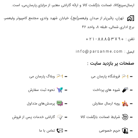
ارسال‌سریع‌کالا، ضمانت بازگشت کالا و ارائه گارانتی معتبر، از مزایای پارسان‌می، است.
maps_home_work
تهران، پائین‌تر از میدان ولیعصر(عج)، خیابان شهید ولدی، مجتمع کامپیوتر ولیعصر،
برج اداری شمالی، طبقه 8، واحد 46
021-88853790
تلفن :
ایمیل :
info@parsanme.com
صفحات پر بازدید سایت :
فروشگاه پارسان می
وبلاگ پارسان می
شیوه های پرداخت
نحوه ثبت سفارش
رویه ارسال سفارش
پرسش‌های متداول
شرایط ضمانت بازگشت کالا
گارانتی خدمات پس از فروش
حریم خصوصی
تماس با ما