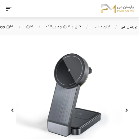
لوازم جانبی
کابل و شارژر و پاوربانک
شارژر
شارژر ریو
پارسان می
chevron_left
chevron_right