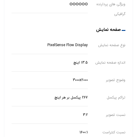
ویژگی های پردارنده
⏣⏣⏣⏣⏣⏣
گرافیکی
صفحه نمایش
نوع صفحه نمایش
PixelSense Flow Display
اندازه صفحه نمایش
13.5 اینچ
وضوح تصویر
3000x2000
تراکم پیکسل
267 پیکسل بر هر اینچ
نسبت تصویر
3:2
نسبت کنتراست
1600:1