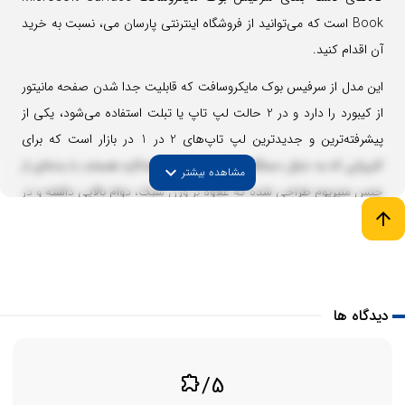
Book است که می‌توانید از فروشگاه اینترنتی پارسان می، نسبت به خرید
آن اقدام کنید.
این مدل از سرفیس بوک مایکروسافت که قابلیت جدا شدن صفحه مانیتور
از کیبورد را دارد و در 2 حالت لپ تاپ یا تبلت استفاده می‌شود، یکی از
پیشرفته‌ترین و جدیدترین لپ تاپ‌های 2 در 1 در بازار است که برای
کاربرانی که به دنبال دستگاهی قوی، سبک و همه‌کاره هستند، با بدنه‌ای از
expand_more
مشاهده بیشتر
جنس منیزیوم طراحی شده که علاوه بر وزن سبک، دوام بالایی داشته و در
arrow_upward
رنگ سیلور ارائه شده است.
نرخ تازه‌سازی 120 هرتزی نمایشگر آن، تجربه‌ای روان و بی‌نقص را برای
تماشای فیلم، ویرایش عکس و استفاده روزمره فراهم می‌کند، همچنین
تراشه این سرفیس لپ تاپ، با معماری 10 نانومتری و هسته‌های پرقدرت،
دیدگاه ها
عملکردی بی‌نظیر را در انجام کارهای چندوظیفه‌ای و سنگین تضمین
می‌کند.
/5
extension