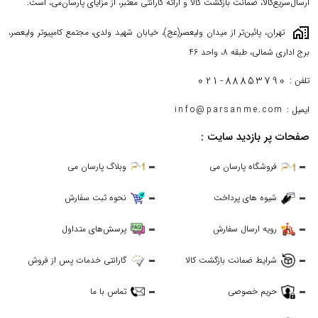
ارسال‌سریع‌کالا، ضمانت بازگشت کالا و ارائه گارانتی معتبر، از مزایای پارسان‌می، است.
maps_home_work
تهران، پائین‌تر از میدان ولیعصر(عج)، خیابان شهید ولدی، مجتمع کامپیوتر ولیعصر،
برج اداری شمالی، طبقه 8، واحد 46
021-88853790
تلفن :
ایمیل :
info@parsanme.com
صفحات پر بازدید سایت :
فروشگاه پارسان می
وبلاگ پارسان می
شیوه های پرداخت
نحوه ثبت سفارش
رویه ارسال سفارش
پرسش‌های متداول
شرایط ضمانت بازگشت کالا
گارانتی خدمات پس از فروش
حریم خصوصی
تماس با ما