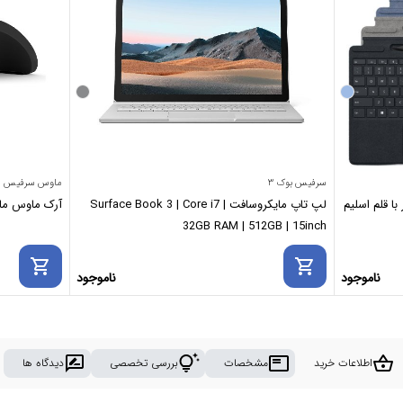
سرفیس بوک ۳
ماوس سرفیس
ا قلم اسلیم
لپ تاپ مایکروسافت Surface Book 3 | Core i7 |
آرک ماوس مایکروسافت se
32GB RAM | 512GB | 15inch
shopping_cart
shopping_cart
ناموجود
ناموجود
rate_review
tips_and_updates
featured_play_list
shopping_basket
اطلاعات خرید
مشخصات
بررسی تخصصی
دیدگاه ها