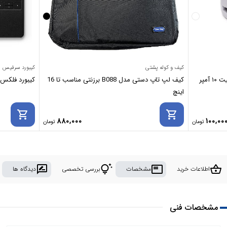
کیف و کوله پشتی
کیبورد سرفیس
تبدیل برق ۳ به ۲ برق مدل sz-008 ظرفیت ۱۰ آمپر
کیف لپ تاپ دستی مدل B088 برزنتی مناسب تا 16
کیبورد فلکس 
اینچ
shopping_cart
shopping_cart
880,000
100,00
rate_review
tips_and_updates
featured_play_list
shopping_basket
اطلاعات خرید
مشخصات
بررسی تخصصی
دیدگاه ها
مشخصات فنی