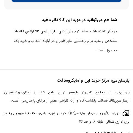
شما هم می‌توانید در مورد این کالا نظر دهید.
در نظر داشته باشید هدف نهایی از ارائه‌ی نظر درباره‌ی کالا ارائه‌ی اطلاعات
مشخص و مفید برای راهنمایی سایر کاربران در فرآیند انتخاب و خرید یک
محصول است.
پارسان‌می؛ مرکز خرید اپل و مایکروسافت
پارسان‌می، در مجتمع کامپیوتر ولیعصر تهران واقع شده و امکان‌خریدحضوری،
ارسال‌سریع‌کالا، ضمانت بازگشت کالا و ارائه گارانتی معتبر، از مزایای پارسان‌می، است.
maps_home_work
تهران، پائین‌تر از میدان ولیعصر(عج)، خیابان شهید ولدی، مجتمع کامپیوتر ولیعصر،
برج اداری شمالی، طبقه 8، واحد 46