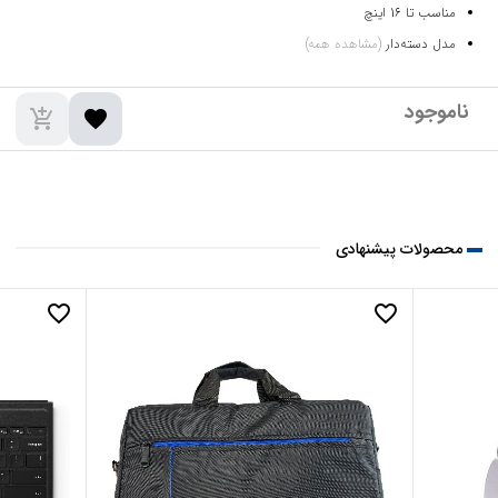
مناسب تا 16 اینچ
مدل دسته‌دار
(مشاهده همه)
add_shopping_cart
favorite
محصولات پیشنهادی
favorite_border
favorite_border