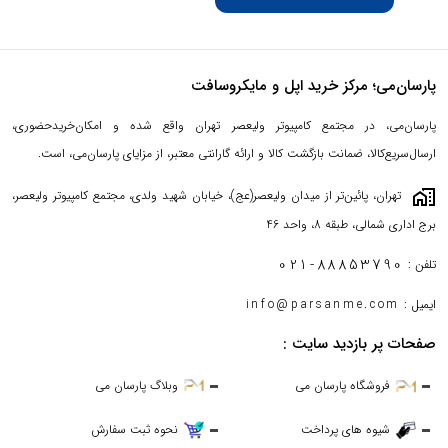
پارسان‌می؛ مرکز خرید اپل و مایکروسافت
پارسان‌می، در مجتمع کامپیوتر ولیعصر تهران واقع شده و امکان‌خریدحضوری،
ارسال‌سریع‌کالا، ضمانت بازگشت کالا و ارائه گارانتی معتبر، از مزایای پارسان‌می، است.
maps_home_work
تهران، پائین‌تر از میدان ولیعصر(عج)، خیابان شهید ولدی، مجتمع کامپیوتر ولیعصر،
برج اداری شمالی، طبقه 8، واحد 46
021-88853790
تلفن :
ایمیل :
info@parsanme.com
صفحات پر بازدید سایت :
فروشگاه پارسان می
وبلاگ پارسان می
شیوه های پرداخت
نحوه ثبت سفارش