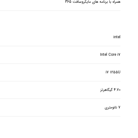
همراه با برنامه های مایکروسافت 365
intel
Intel Core i7
i7 1255U
4.70 گیگاهرتز
7 نانومتری