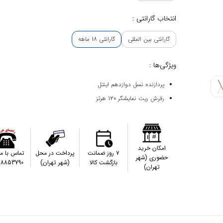
انتخاب گارانتی :
گارانتی بین المللی
گارانتی 18 ماهه
ویژگی‌ها :
پردازنده نسل دوازدهم اینتل
رفرش ریت نمایشگر 120 هرتز
امکان خرید
۷ روز ضمانت
پرداخت در محل
تماس با م
حضوری (شهر
بازگشت کالا
(شهر تهران)
88853790
تهران)