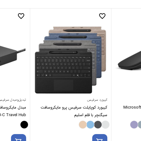
favorite_border
favorite_border
کیبورد سرفیس
تبدیل‌ومبدل سرفی
ایکروسافت Microsoft Arc
کیبورد کوپایلت سرفیس پرو مایکروسافت
مبدل مایکروسا
سیگنچر با قلم اسلیم
-C Travel Hub