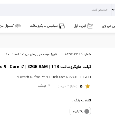
پل تی وی
ایرپاد اپل
سرفیس مایکروسافت
کنسول باز
شماره کالا :
15825919
تاریخ عرضه در پارسان می :
10 اسفند 1401
تبلت مایکروسافت Surface Pro 9 | Core i7 | 32GB RAM | 1TB
Microsoft Surface Pro 9-13inch Core i7-32GB-1TB WiFi
5
star
2
دیدگاه
امتیاز 2 خریدار
انتخاب رنگ :
پلاتینیوم