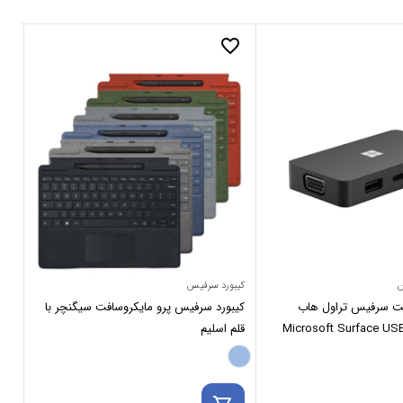
_border
favorite_border
س
کیبورد سرفیس
شار
فت سرفیس تراول هاب
کیبورد سرفیس پرو مایکروسافت سیگنچر با
شار
Microsoft Surface USB
قلم اسلیم
اسلی