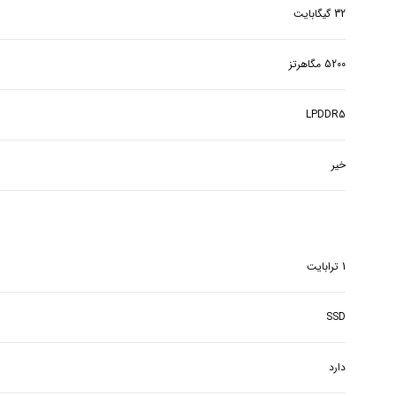
32 گیگابایت
5200 مگاهرتز
LPDDR5
خیر
1 ترابایت
SSD
دارد