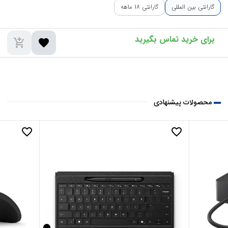
گارانتی بین المللی
گارانتی 18 ماهه
add_shopping_cart
favorite
محصولات پیشنهادی
favorite_border
favorite_border