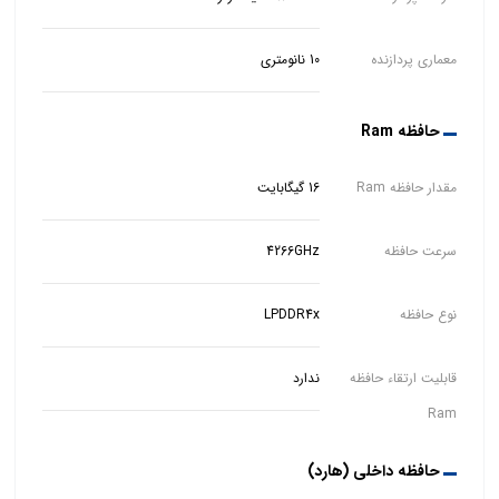
معماری پردازنده
10 نانومتری
حافظه Ram
مقدار حافظه Ram
16 گیگابایت
سرعت حافظه
4266GHz
نوع حافظه
LPDDR4x
قابلیت ارتقاء حافظه
ندارد
Ram
حافظه داخلی (هارد)