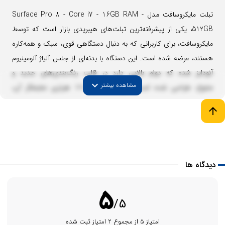
تبلت مایکروسافت مدل Surface Pro 8 - Core i7 - 16GB RAM -
512GB، یکی از پیشرفته‌ترین تبلت‌های هیبریدی بازار است که توسط
مایکروسافت،‌ برای کاربرانی که به دنبال دستگاهی قوی، سبک و همه‌کاره
هستند، عرضه شده است. این دستگاه با بدنه‌ای از جنس آلیاژ آلومینیوم
آنودایز شده که دوام بالایی دارد در قالب رنگ‌بندی‌های جدید و
expand_more
مشاهده بیشتر
متنوع، طراحی شده است. نرخ تازه‌سازی 120 هرتزی نمایشگر آن،
تجربه‌ای روان و بی‌نقص را برای تماشای فیلم، ویرایش عکس و استفاده
arrow_upward
روزمره فراهم می‌کند، همچنین تراشه این سرفیس پرو با معماری
۱۰ نانومتری و هسته‌های پرقدرت، عملکردی بی‌نظیر را در انجام کارهای
چندوظیفه‌ای و سنگین تضمین می‌کند.
دیدگاه ها
5
/5
امتیاز 5 از مجموع 2 امتیاز ثبت شده