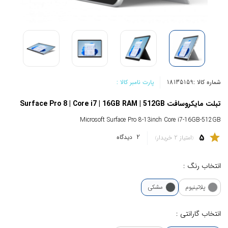
شماره کالا :
18135159
پارت نامبر کالا :
تبلت مایکروسافت Surface Pro 8 | Core i7 | 16GB RAM | 512GB
Microsoft Surface Pro 8-13inch Core i7-16GB-512GB
5
star
2
دیدگاه
امتیاز 2 خریدار
انتخاب رنگ :
پلاتینیوم
مشکی
انتخاب گارانتی :