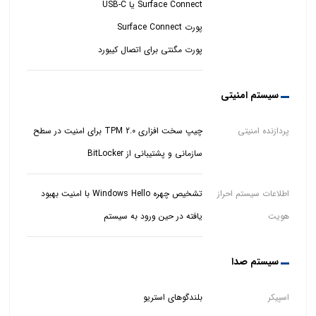
پورت مگنتی برای اتصال کیبورد
سیستم امنیتی
پردازنده امنیتی
چیپ سخت افزاری TPM 2.0 برای امنیت در سطح
سازمانی و پشتیبانی از BitLocker
اطلاعات سیستم احراز
تشخیص چهره Windows Hello با امنیت بهبود
هویت
یافته در حین ورود به سیستم
سیستم صدا
اسپیکر
بلندگوهای استریو