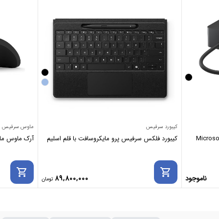
کیبورد سرفیس
ماوس سرفیس
ت Microsoft Surface
کیبورد فلکس سرفیس پرو مایکروسافت با قلم اسلیم
آرک ماوس مایکروسافت se
shopping_cart
shopping_cart
ناموجود
89,800,000