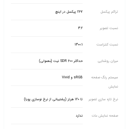
تراکم پیکسل
267 پیکسل در اینچ
نسبت تصویر
3:2
نسبت کنتراست
1300:1
میزان روشنایی
حداکثر SDR 600 نیت (معمولی)
سیستم رنگ صفحه
sRGB و Vivid
نمایش
نرخ تازه سازی تصویر
تا 120 هرتز (پشتیبانی از نرخ نوسازی پویا)
صفحه نمایش مات
ندارد