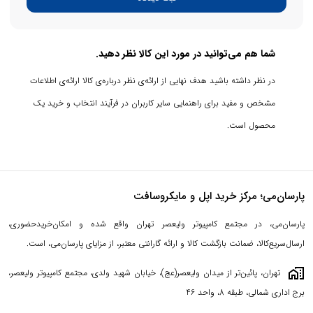
شما هم می‌توانید در مورد این کالا نظر دهید.
پردازنده Intel Core Ultra 7 با معماری 7 نانومتری و سرعت تا 4.4
در نظر داشته باشید هدف نهایی از ارائه‌ی نظر درباره‌ی کالا ارائه‌ی اطلاعات
گیگاهرتز، عملکردی قدرتمند برای کارهای سنگین مانند ویرایش ویدیو،
مشخص و مفید برای راهنمایی سایر کاربران در فرآیند انتخاب و خرید یک
برنامه‌نویسی و چندوظیفگی ارائه می‌دهد. حافظه کش 12 مگابایتی و رم
محصول است.
32 گیگابایتی LPDDR5x با سرعت 5200 مگاهرتز، اجرای روان برنامه‌ها را
ممکن می‌سازد. حافظه 1 ترابایتی SSD قابل ارتقا، انعطاف‌پذیری بالایی
برای ذخیره‌سازی فراهم می‌کند. پردازنده گرافیکی Intel Graphic با
پارسان‌می؛ مرکز خرید اپل و مایکروسافت
قابلیت مجازی‌سازی تا 8 گیگابایت، برای طراحی گرافیکی و اجرای
برنامه‌های سبک گرافیکی مناسب است.
پارسان‌می، در مجتمع کامپیوتر ولیعصر تهران واقع شده و امکان‌خریدحضوری،
ارسال‌سریع‌کالا، ضمانت بازگشت کالا و ارائه گارانتی معتبر، از مزایای پارسان‌می، است.
سرفیس پرو 10 معمولاْ با سیستم‌عامل ویندوز 11 پرو اورجینال عرضه
می‌شود که تجربه‌ای یکپارچه و امن را ارائه می‌دهد.
maps_home_work
تهران، پائین‌تر از میدان ولیعصر(عج)، خیابان شهید ولدی، مجتمع کامپیوتر ولیعصر،
برج اداری شمالی، طبقه 8، واحد 46
امکانات ارتباطی شامل Wi-Fi 6E، بلوتوث 5.3 و NFC، اتصال سریع و