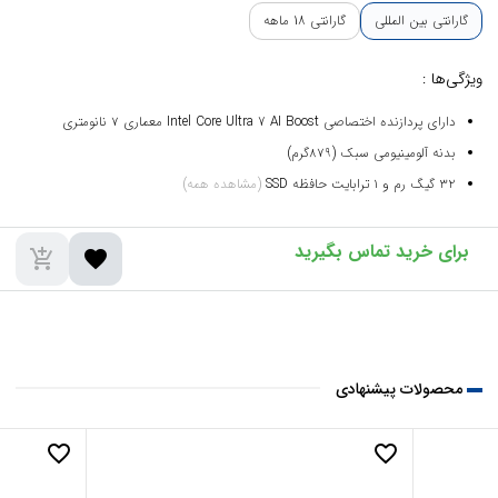
گارانتی بین المللی
گارانتی 18 ماهه
ویژگی‌ها :
دارای پردازنده اختصاصی Intel Core Ultra 7 AI Boost معماری ۷ نانومتری
بدنه آلومینیومی سبک (۸۷۹گرم)
۳۲ گیگ رم و ۱ ترابایت حافظه SSD
(مشاهده همه)
add_shopping_cart
favorite
محصولات پیشنهادی
favorite_border
favorite_border