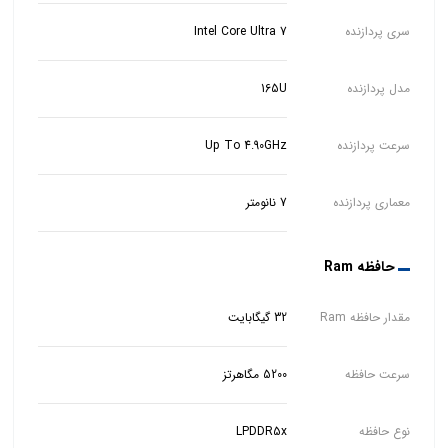
سری پردازنده
Intel Core Ultra 7
مدل پردازنده
165U
سرعت پردازنده
Up To 4.90GHz
معماری پردازنده
7 نانومتر
حافظه Ram
مقدار حافظه Ram
32 گیگابایت
سرعت حافظه
5200 مگاهرتز
نوع حافظه
LPDDR5x