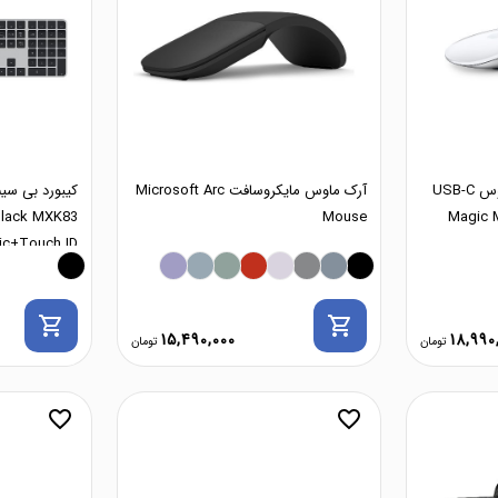
موس بی‌سیم اپل مجیک‌موس USB-C
آرک ماوس مایکروسافت Microsoft Arc
Magic M
Mouse
Black MXK83
ic+Touch ID
shopping_cart
shopping_cart
15,490,000
18,990
favorite_border
favorite_border