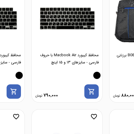
کیف لپ تاپ دستی مدل B088 برزنتی
محافظ کیبورد Macbook Air با حروف
فارسی - سایزهای ۱۳ و ۱۵ اینچ
فارسی - سایزهای ۱۳، ۱۴ و
shopping_cart
shopping_cart
790,000
880,00
favorite_border
favorite_border