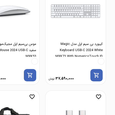
کیبورد بی سیم اپل مدل Magic
Keyboard USB-C 2024 White
سفید ouse 2024 USB-C
MXK53
MXK73 With Numeric+Touch ID
shopping_cart
shopping_cart
,000
37,590,000
favorite_border
favorite_border