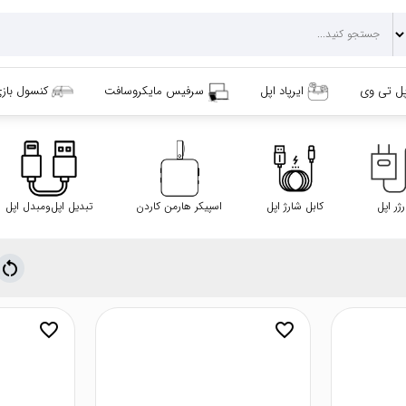
پل تی وی
ایرپاد اپل
سرفیس مایکروسافت
کنسول باز
ژر اپل
کابل شارژ اپل
اسپیکر هارمن کاردن
تبدیل اپل‌ومبدل اپل
restart_alt
favorite_border
favorite_border