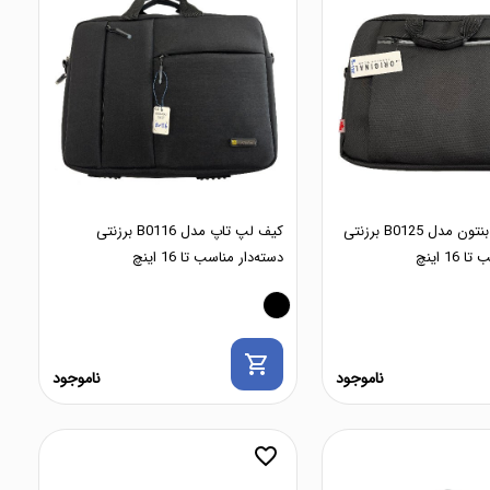
کیف لپ تاپ بنتون مدل B0125 برزنتی
کیف لپ تاپ مدل B0116 برزنتی
16 اینچ
دسته‌دار مناسب تا 16 اینچ
shopping_cart
ناموجود
ناموجود
favorite_border