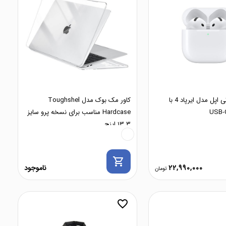
هدفون بلوتوثی اپل مدل ایرپاد 4 با
کاور مک بوک مدل Toughshel
Hardcase مناسب برای نسخه پرو سایز
۱۳.۳ اینچ
shopping_cart
22,990,000
ناموجود
favorite_border