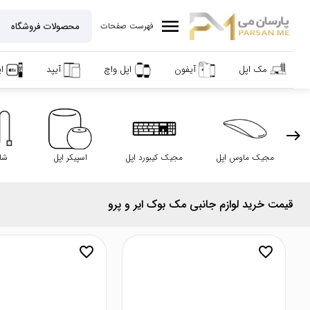
menu
فهرست صفحات
مک اپل
آیفون
اپل واچ
آیپد
ا
east
مجیک ماوس اپل
مجیک کیبورد اپل
اسپیکر اپل
شار
قیمت خرید لوازم جانبی مک بوک ایر و پرو
favorite_border
favorite_border