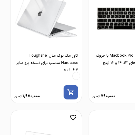
محافظ کیبورد Macbook Pro با حروف
کاور مک بوک مدل Toughshel
 ۱۶ اینچ
Hardcase مناسب برای نسخه پرو سایز
۱۶.۲ اینچ
shopping_cart
1,950,000
790,000
favorite_border