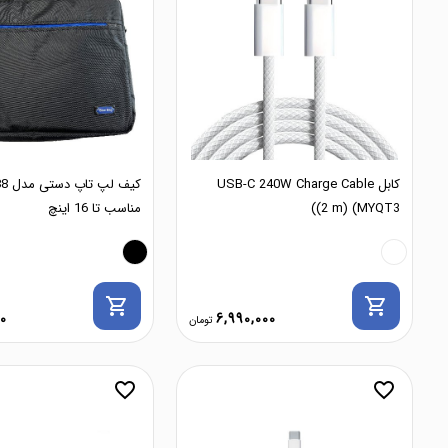
کابل USB-C 240W Charge Cable
(2 m) (MYQT3)
مناسب تا 16 اینچ
shopping_cart
shopping_cart
0
6,990,000
favorite_border
favorite_border