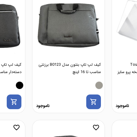
Toughshel
کیف لپ تاپ بنتون مدل B0123 برزنتی
 نسخه پرو سایز
مناسب تا 16 اینچ
دسته‌دار مناسب تا 
shopping_cart
shopping_cart
ناموجود
ناموجود
favorite_border
favorite_border