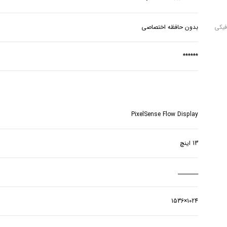
فیکی
بدون حافظه اختصاصی
******
PixelSense Flow Display
13 اینچ
________
1024×1536