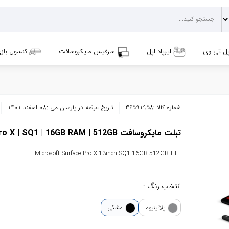
پل تی وی
ایرپاد اپل
سرفیس مایکروسافت
کنسول باز
شماره کالا :
36591958
تاریخ عرضه در پارسان می :
08 اسفند 1401
تبلت مایکروسافت Surface Pro X | SQ1 | 16GB RAM | 512GB
Microsoft Surface Pro X-13inch SQ1-16GB-512GB LTE
انتخاب رنگ :
پلاتینیوم
مشکی