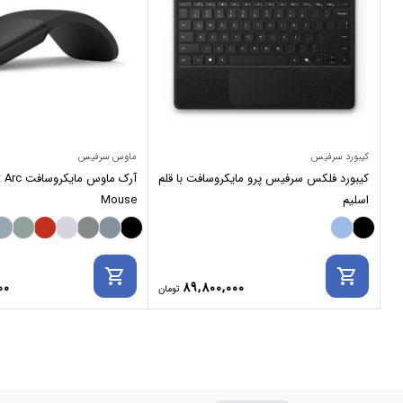
کیبورد سرفیس
ماوس سرفیس
کیبورد فلکس سرفیس پرو مایکروسافت با قلم
آرک ماوس م
اسلیم
Mouse
shopping_cart
shopping_cart
00
89,800,000