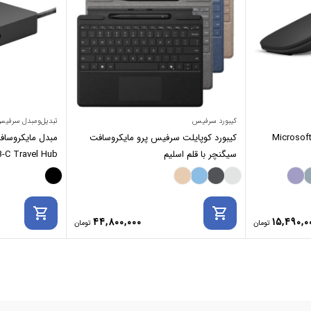
کیبورد سرفیس
تبدیل‌ومبدل سرفی
ایکروسافت Microsoft Arc
کیبورد کوپایلت سرفیس پرو مایکروسافت
مبدل مایکروسا
سیگنچر با قلم اسلیم
-C Travel Hub
shopping_cart
shopping_cart
44,800,000
15,490,0