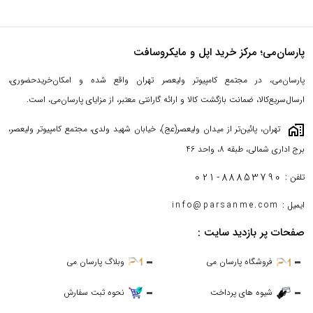
پارسان‌می؛ مرکز خرید اپل و مایکروسافت
پارسان‌می، در مجتمع کامپیوتر ولیعصر تهران واقع شده و امکان‌خریدحضوری،
ارسال‌سریع‌کالا، ضمانت بازگشت کالا و ارائه گارانتی معتبر، از مزایای پارسان‌می، است.
maps_home_work
تهران، پائین‌تر از میدان ولیعصر(عج)، خیابان شهید ولدی، مجتمع کامپیوتر ولیعصر،
برج اداری شمالی، طبقه 8، واحد 46
021-88853790
تلفن :
ایمیل :
info@parsanme.com
صفحات پر بازدید سایت :
فروشگاه پارسان می
وبلاگ پارسان می
شیوه های پرداخت
نحوه ثبت سفارش