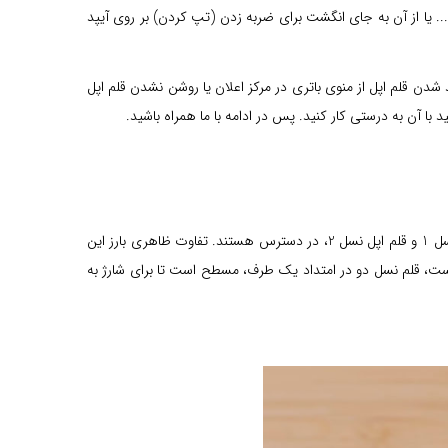
و... یا از آن به جای انگشت برای ضربه زدن (تپ کردن) بر روی آیپد
ندادن قلم اپل در برنامه‌ها، ناپدید شدن قلم اپل از منوی باتری در مرکز اعلان یا روشن نشدن قلم اپل
 با آن به درستی کار کنید. پس در ادامه با ما همراه باشید.
همانطور که گفتیم، در حال حاضر قلم اپل نسل 1 و قلم اپل نسل 2، در دسترس هستند. تفاوت ظاهری بارز این
 برخلاف قلم نسل اول که به شکل استوانه کامل است، قلم نسل دو در امتداد یک طرف، مسطح است تا برای شارژ به