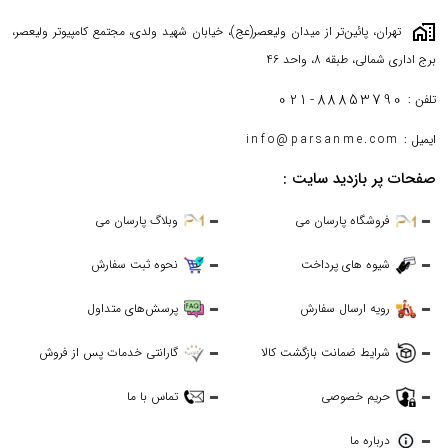
maps_home_work
تهران، پائین‌تر از میدان ولیعصر(عج)، خیابان شهید ولدی، مجتمع کامپیوتر ولیعصر،
برج اداری شمالی، طبقه 8، واحد 46
021-88853790
تلفن :
ایمیل :
info@parsanme.com
صفحات پر بازدید سایت :
فروشگاه پارسان می
وبلاگ پارسان می
شیوه های پرداخت
نحوه ثبت سفارش
رویه ارسال سفارش
پرسش‌های متداول
شرایط ضمانت بازگشت کالا
گارانتی خدمات پس از فروش
حریم خصوصی
تماس با ما
درباره ما