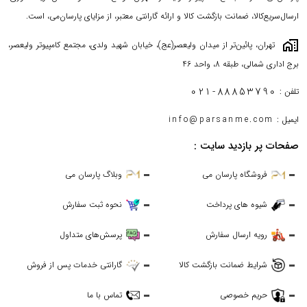
ارسال‌سریع‌کالا، ضمانت بازگشت کالا و ارائه گارانتی معتبر، از مزایای پارسان‌می، است.
maps_home_work
تهران، پائین‌تر از میدان ولیعصر(عج)، خیابان شهید ولدی، مجتمع کامپیوتر ولیعصر،
برج اداری شمالی، طبقه 8، واحد 46
021-88853790
تلفن :
ایمیل :
info@parsanme.com
صفحات پر بازدید سایت :
فروشگاه پارسان می
وبلاگ پارسان می
شیوه های پرداخت
نحوه ثبت سفارش
رویه ارسال سفارش
پرسش‌های متداول
شرایط ضمانت بازگشت کالا
گارانتی خدمات پس از فروش
حریم خصوصی
تماس با ما